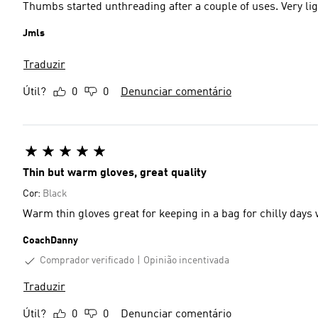
Thumbs started unthreading after a couple of uses. Very lig
Jmls
Traduzir
Útil?
0
0
Denunciar comentário
Thin but warm gloves, great quality
Cor:
Black
Warm thin gloves great for keeping in a bag for chilly days 
CoachDanny
Comprador verificado
Opinião incentivada
Traduzir
Útil?
0
0
Denunciar comentário