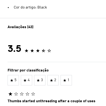
Cor do artigo: Black
Avaliações (43)
3.5
Filtrar por classificação
5
4
3
2
1
Thumbs started unthreading after a couple of uses