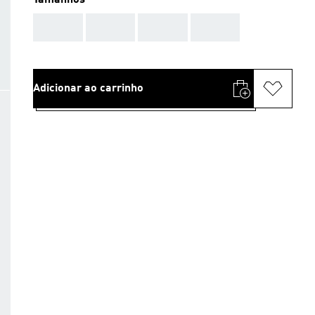
Tamanhos
AAA
AAA
AAA
AAA
Adicionar ao carrinho