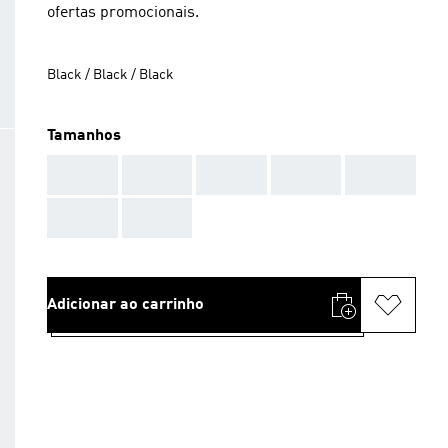
ofertas promocionais.
Black / Black / Black
Tamanhos
AAA
AAA
AAA
AAA
AAA
AAA
AAA
Adicionar ao carrinho