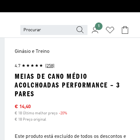
1
Ginásio e Treino
4.7
(258)
MEIAS DE CANO MÉDIO
ACOLCHOADAS PERFORMANCE – 3
PARES
Preço com desconto
€ 14,40
€ 18 Último melhor preço
-20%
Desconto
€ 18 Preço original
Este produto está excluído de todos os descontos e