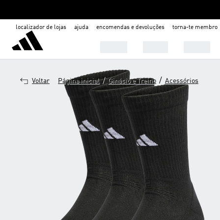
localizador de lojas
ajuda
encomendas e devoluções
torna-te membro
Homem
Mulher
Criança
/
/
Voltar
Página inicial
Ginásio e Treino
Acessórios