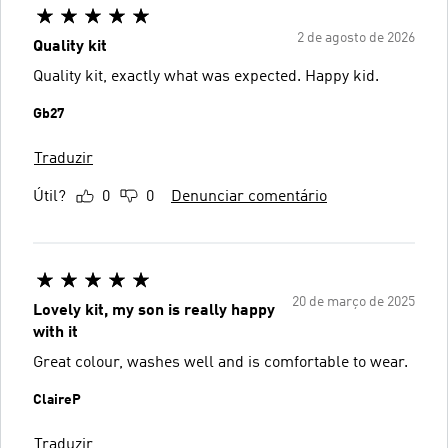
2 de agosto de 2026
Quality kit
Quality kit, exactly what was expected. Happy kid.
Gb27
Traduzir
Útil?
0
0
Denunciar comentário
20 de março de 2025
Lovely kit, my son is really happy
with it
Great colour, washes well and is comfortable to wear.
ClaireP
Traduzir