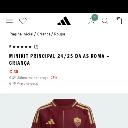
1
/
/
Página inicial
Criança
Roupa
5
(2)
MINIKIT PRINCIPAL 24/25 DA AS ROMA –
CRIANÇA
Preço com desconto
€ 35
€ 49 Último melhor preço
-28%
Desconto
€ 70 Preço original