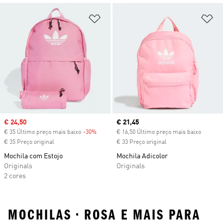
Adicionar à Lista de Desejos
Ad
Sale price
€ 24,50
Current price
€ 21,45
€ 35 Último preço mais baixo
-30%
Discount
€ 16,50 Último preço mais baixo
€ 35 Preço original
€ 33 Preço original
Mochila com Estojo
Mochila Adicolor
Originals
Originals
2 cores
MOCHILAS • ROSA E MAIS PARA