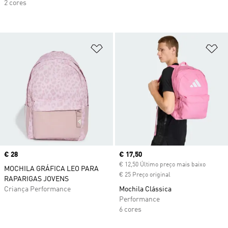
2 cores
Adicionar à Lista de Desejos
Ad
Price
€ 28
Current price
€ 17,50
€ 12,50 Último preço mais baixo
MOCHILA GRÁFICA LEO PARA
€ 25 Preço original
RAPARIGAS JOVENS
Criança Performance
Mochila Clássica
Performance
6 cores