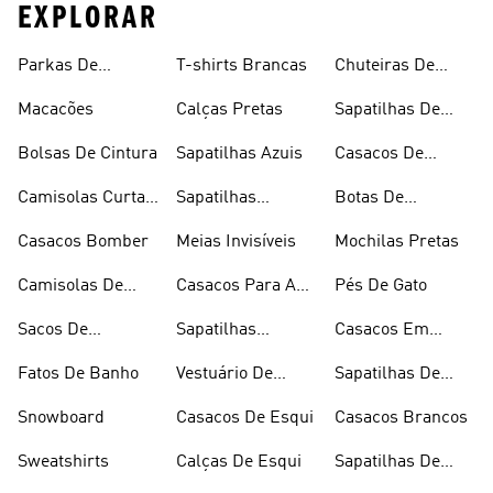
EXPLORAR
Parkas De
T-shirts Brancas
Chuteiras De
Inverno
Râguebi
Macacões
Calças Pretas
Sapatilhas De
Skateboard
Bolsas De Cintura
Sapatilhas Azuis
Casacos De
Inverno
Camisolas Curtas
Sapatilhas
Botas De
De Verão
Douradas
Caminhada
Casacos Bomber
Meias Invisíveis
Mochilas Pretas
Camisolas De
Casacos Para A
Pés De Gato
Alças
Chuva
Sacos De
Sapatilhas
Casacos Em
Desporto
Brancas
Fleece
Fatos De Banho
Vestuário De
Sapatilhas De
Desporto
Halterofilismo
Snowboard
Casacos De Esqui
Casacos Brancos
Sweatshirts
Calças De Esqui
Sapatilhas De
Basquetebol