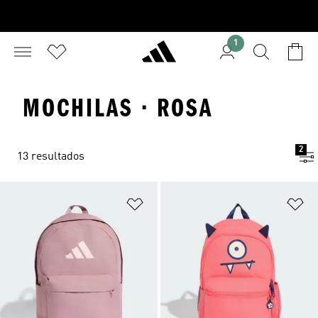
1
MOCHILAS · ROSA
2
13 resultados
Adicionar à Lista de Desejos
Ad