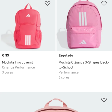
Adicionar à Lista de Desejos
Ad
Price
€ 33
Esgotado
Mochila Tiro Juvenil
Mochila Clássica 3-Stripes Back-
Criança Performance
to-School
3 cores
Performance
6 cores
Ad