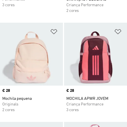
3 cores
Criança Performance
2 cores
Adicionar à Lista de Desejos
Ad
Price
€ 28
Price
€ 28
Mochila pequena
MOCHILA APWR JOVEM
Originals
Criança Performance
2 cores
3 cores