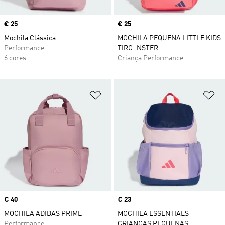
Price
€ 25
Price
€ 25
Mochila Clássica
MOCHILA PEQUENA LITTLE KIDS
Performance
TIRO_NSTER
6 cores
Criança Performance
Adicionar à Lista de Desejos
Ad
Price
€ 40
Price
€ 23
MOCHILA ADIDAS PRIME
MOCHILA ESSENTIALS -
Performance
CRIANÇAS PEQUENAS