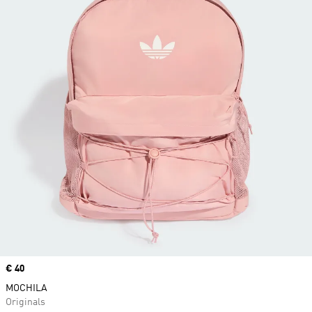
Price
€ 40
MOCHILA
Originals