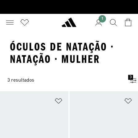
1
ÓCULOS DE NATAÇÃO ·
NATAÇÃO · MULHER
3
3 resultados
Adicionar à Lista de Desejos
Ad