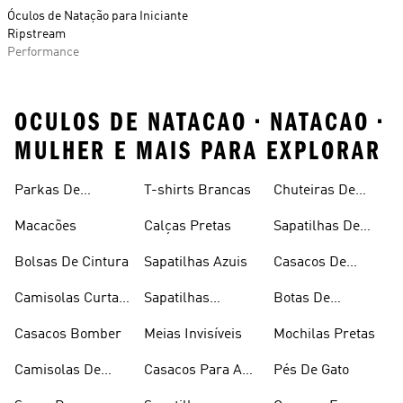
Óculos de Natação para Iniciante
Ripstream
Performance
OCULOS DE NATACAO • NATACAO •
MULHER E MAIS PARA EXPLORAR
Joelho
Parkas De
T-shirts Brancas
Chuteiras De
Inverno
Râguebi
Macacões
Calças Pretas
Sapatilhas De
Skateboard
Bolsas De Cintura
Sapatilhas Azuis
Casacos De
Inverno
Camisolas Curtas
Sapatilhas
Botas De
De Verão
Douradas
Caminhada
Casacos Bomber
Meias Invisíveis
Mochilas Pretas
Camisolas De
Casacos Para A
Pés De Gato
Alças
Chuva