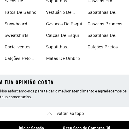
Sacos De
Sapatilhas
Casacos Em
Desporto
Brancas
Fleece
Fatos De Banho
Vestuário De
Sapatilhas De
Desporto
Halterofilismo
Snowboard
Casacos De Esqui
Casacos Brancos
Sweatshirts
Calças De Esqui
Sapatilhas De
Basquetebol
Corta-ventos
Sapatilhas
Calções Pretos
Vermelhas
Calções Pelo
Malas De Ombro
A TUA OPINIÃO CONTA
Nós esforçamo-nos para te dar o melhor atendimento e agradecemos os
teus comentários.
voltar ao topo
Iniciar Sessão
O teu Saco de Compras (0)