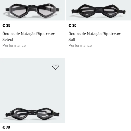
Price
€ 35
Price
€ 30
Óculos de Natação Ripstream
Óculos de Natação Ripstream
Select
Soft
Performance
Performance
Adicionar à Lista de Desejos
Price
€ 25