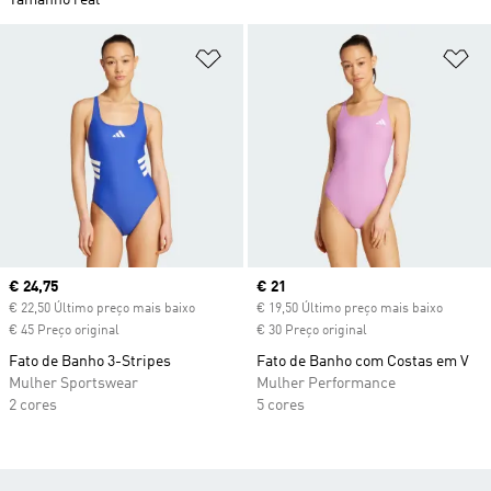
Tamanho real
Adicionar à Lista de Desejos
Ad
Current price
€ 24,75
Current price
€ 21
€ 22,50 Último preço mais baixo
€ 19,50 Último preço mais baixo
€ 45 Preço original
€ 30 Preço original
Fato de Banho 3-Stripes
Fato de Banho com Costas em V
Mulher Sportswear
Mulher Performance
2 cores
5 cores