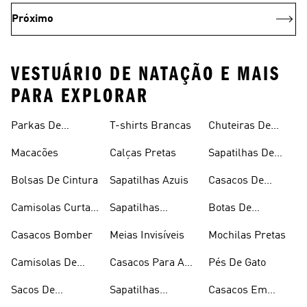
Próximo
VESTUÁRIO DE NATAÇÃO E MAIS
PARA EXPLORAR
Joelho
Parkas De
T-shirts Brancas
Chuteiras De
Inverno
Râguebi
Macacões
Calças Pretas
Sapatilhas De
Skateboard
Bolsas De Cintura
Sapatilhas Azuis
Casacos De
Inverno
Camisolas Curtas
Sapatilhas
Botas De
De Verão
Douradas
Caminhada
Casacos Bomber
Meias Invisíveis
Mochilas Pretas
Camisolas De
Casacos Para A
Pés De Gato
Alças
Chuva
Sacos De
Sapatilhas
Casacos Em