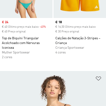
Sale price
€ 24
Current price
€ 18
€ 40 Último preço mais baixo
-40%
Discount
€ 16,50 Último preço mais baixo
€ 40 Preço original
€ 30 Preço original
Top de Biquíni Triangular
Calções de Natação 3-Stripes –
Acolchoado com Nervuras
Criança
Iconisea
Criança Sportswear
Mulher Sportswear
4 cores
2 cores
Ad