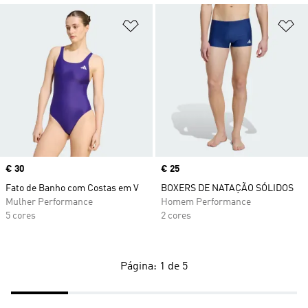
Adicionar à Lista de Desejos
Ad
Price
€ 30
Price
€ 25
Fato de Banho com Costas em V
BOXERS DE NATAÇÃO SÓLIDOS
Mulher Performance
Homem Performance
5 cores
2 cores
Página: 1 de 5