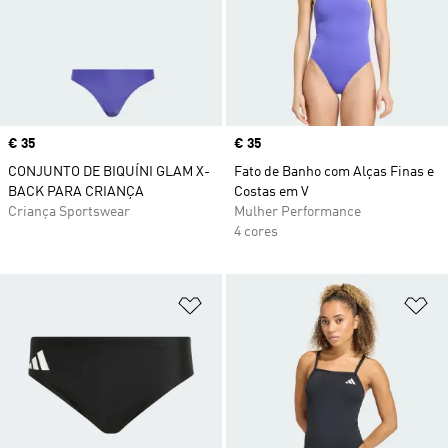
Price
€ 35
Price
€ 35
CONJUNTO DE BIQUÍNI GLAM X-
Fato de Banho com Alças Finas e
BACK PARA CRIANÇA
Costas em V
Criança Sportswear
Mulher Performance
4 cores
Adicionar à Lista de Desejos
Ad