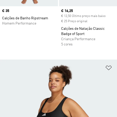
Price
€ 35
Current price
€ 16,25
€ 12,50 Último preço mais baixo
Calções de Banho Ripstream
€ 25 Preço original
Homem Performance
Calções de Natação Classic
Badge of Sport
Criança Performance
5 cores
Ad