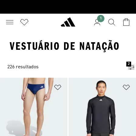
1
VESTUÁRIO DE NATAÇÃO
2
226 resultados
Adicionar à Lista de Desejos
Ad