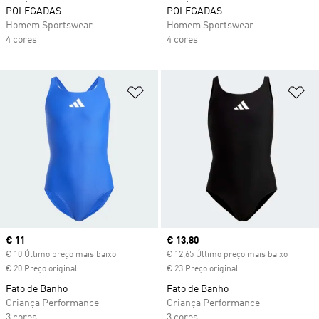
POLEGADAS
POLEGADAS
Homem Sportswear
Homem Sportswear
4 cores
4 cores
Adicionar à Lista de Desejos
Ad
Current price
€ 11
Current price
€ 13,80
€ 10 Último preço mais baixo
€ 12,65 Último preço mais baixo
€ 20 Preço original
€ 23 Preço original
Fato de Banho
Fato de Banho
Criança Performance
Criança Performance
3 cores
3 cores