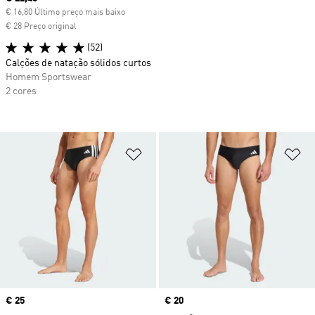
€ 16,80 Último preço mais baixo
€ 28 Preço original
(52)
Calções de natação sólidos curtos
Homem Sportswear
2 cores
Adicionar à Lista de Desejos
Ad
Price
€ 25
Price
€ 20