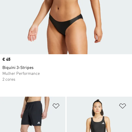
Price
€ 45
Biquíni 3-Stripes
Mulher Performance
2 cores
Adicionar à Lista de Desejos
Ad