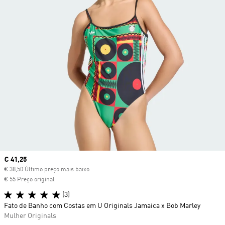
Current price
€ 41,25
€ 38,50 Último preço mais baixo
€ 55 Preço original
(3)
Fato de Banho com Costas em U Originals Jamaica x Bob Marley
Mulher Originals