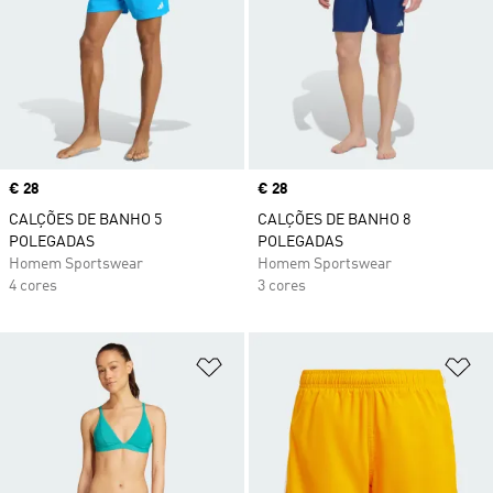
Price
€ 28
Price
€ 28
CALÇÕES DE BANHO 5
CALÇÕES DE BANHO 8
POLEGADAS
POLEGADAS
Homem Sportswear
Homem Sportswear
4 cores
3 cores
Adicionar à Lista de Desejos
Ad