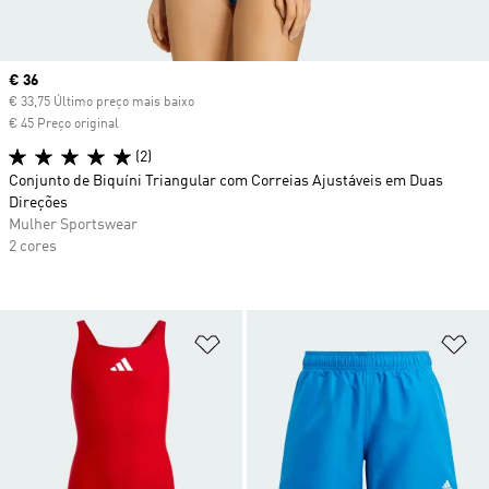
Current price
€ 36
€ 33,75 Último preço mais baixo
€ 45 Preço original
(2)
Conjunto de Biquíni Triangular com Correias Ajustáveis em Duas
Direções
Mulher Sportswear
2 cores
Adicionar à Lista de Desejos
Ad