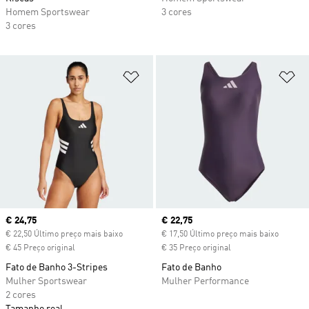
Homem Sportswear
3 cores
3 cores
Adicionar à Lista de Desejos
Ad
Current price
€ 24,75
Current price
€ 22,75
€ 22,50 Último preço mais baixo
€ 17,50 Último preço mais baixo
€ 45 Preço original
€ 35 Preço original
Fato de Banho 3-Stripes
Fato de Banho
Mulher Sportswear
Mulher Performance
2 cores