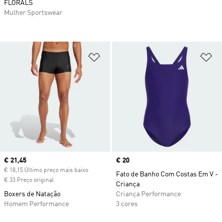
FLORALS
Mulher Sportswear
Adicionar à Lista de Desejos
Ad
Current price
€ 21,45
Price
€ 20
€ 18,15 Último preço mais baixo
Fato de Banho Com Costas Em V -
€ 33 Preço original
Criança
Boxers de Natação
Criança Performance
Homem Performance
3 cores