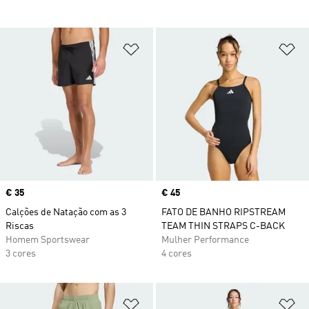
Adicionar à Lista de Desejos
Ad
Price
€ 35
Price
€ 45
Calções de Natação com as 3
FATO DE BANHO RIPSTREAM
Riscas
TEAM THIN STRAPS C-BACK
Homem Sportswear
Mulher Performance
3 cores
4 cores
Adicionar à Lista de Desejos
Ad