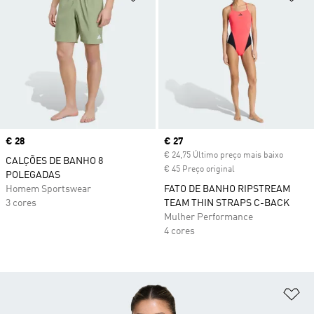
Price
€ 28
Current price
€ 27
€ 24,75 Último preço mais baixo
CALÇÕES DE BANHO 8
€ 45 Preço original
POLEGADAS
Homem Sportswear
FATO DE BANHO RIPSTREAM
3 cores
TEAM THIN STRAPS C-BACK
Mulher Performance
4 cores
Ad