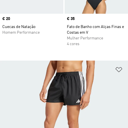
Price
€ 20
Price
€ 35
Cuecas de Natação
Fato de Banho com Alças Finas e
Homem Performance
Costas em V
Mulher Performance
4 cores
Ad