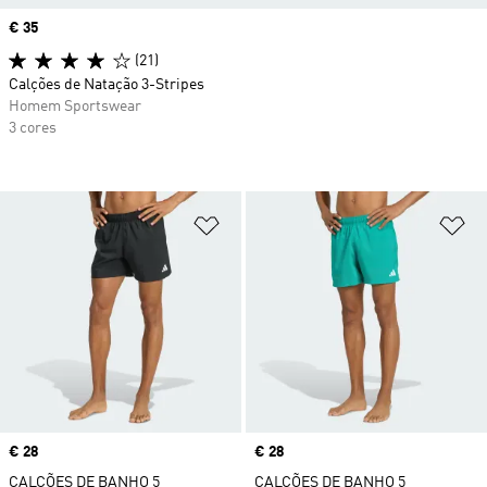
Price
€ 35
(21)
Calções de Natação 3-Stripes
Homem Sportswear
3 cores
Adicionar à Lista de Desejos
Ad
Price
€ 28
Price
€ 28
CALÇÕES DE BANHO 5
CALÇÕES DE BANHO 5