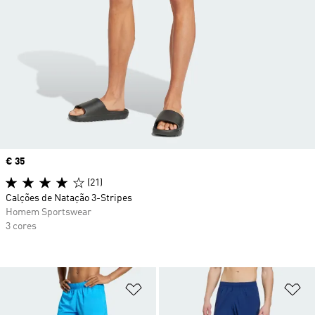
Price
€ 35
(21)
Calções de Natação 3-Stripes
Homem Sportswear
3 cores
Adicionar à Lista de Desejos
Ad