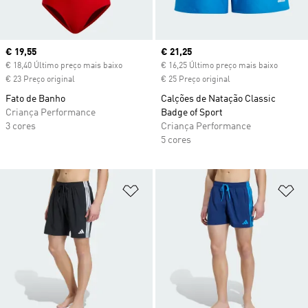
Current price
€ 19,55
Current price
€ 21,25
€ 18,40 Último preço mais baixo
€ 16,25 Último preço mais baixo
€ 23 Preço original
€ 25 Preço original
Fato de Banho
Calções de Natação Classic
Criança Performance
Badge of Sport
3 cores
Criança Performance
5 cores
Adicionar à Lista de Desejos
Ad