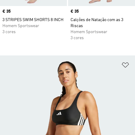
Price
€ 35
Price
€ 35
3 STRIPES SWIM SHORTS 8 INCH
Calções de Natação com as 3
Homem Sportswear
Riscas
3 cores
Homem Sportswear
3 cores
Ad