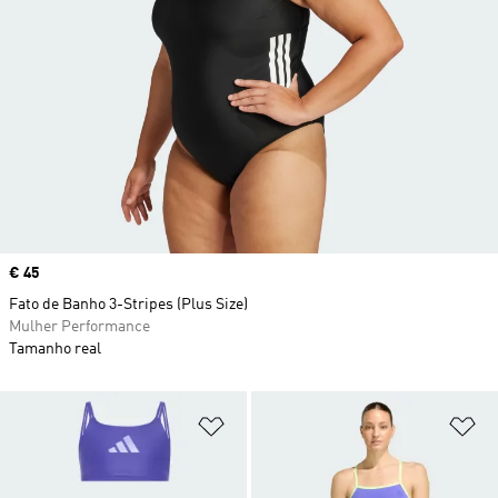
Price
€ 45
Fato de Banho 3-Stripes (Plus Size)
Mulher Performance
Tamanho real
Adicionar à Lista de Desejos
Ad