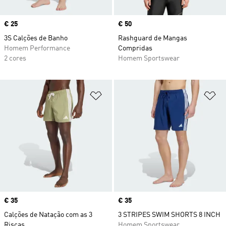
Price
€ 25
Price
€ 50
3S Calções de Banho
Rashguard de Mangas
Homem Performance
Compridas
2 cores
Homem Sportswear
Adicionar à Lista de Desejos
Ad
Price
€ 35
Price
€ 35
Calções de Natação com as 3
3 STRIPES SWIM SHORTS 8 INCH
Riscas
Homem Sportswear