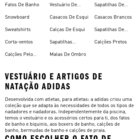
Desporto
Brancas
Fleece
Fatos De Banho
Vestuário De
Sapatilhas De
Desporto
Halterofilismo
Snowboard
Casacos De Esqui
Casacos Brancos
Sweatshirts
Calças De Esqui
Sapatilhas De
Basquetebol
Corta-ventos
Sapatilhas
Calções Pretos
Vermelhas
Calções Pelo
Malas De Ombro
VESTUÁRIO E ARTIGOS DE
NATAÇÃO ADIDAS
Desenvolvida com atletas, para atletas: a adidas criou uma
coleção que se adapta às necessidades de todos os tipos de
nadadores e nadadoras. Independentemente da piscina,
temos o vestuário e os acessórios certos para ti, dos fatos
de banho e biquinis, aos boxers de banho, calções de
banho, bermudas de banho e calções de praia.
COMO ESCOLHER O FATO DE