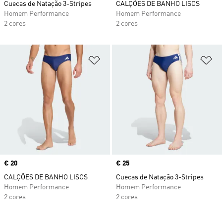
Cuecas de Natação 3-Stripes
CALÇÕES DE BANHO LISOS
Homem Performance
Homem Performance
2 cores
2 cores
Adicionar à Lista de Desejos
Ad
Price
€ 20
Price
€ 25
CALÇÕES DE BANHO LISOS
Cuecas de Natação 3-Stripes
Homem Performance
Homem Performance
2 cores
2 cores