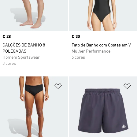
Price
€ 28
Price
€ 30
CALÇÕES DE BANHO 8
Fato de Banho com Costas em V
POLEGADAS
Mulher Performance
Homem Sportswear
5 cores
3 cores
Adicionar à Lista de Desejos
Ad