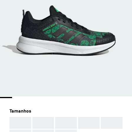
Tamanhos
AAA
AAA
AAA
AAA
AAA