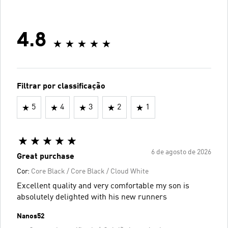
4.8
Filtrar por classificação
5
4
3
2
1
6 de agosto de 2026
Great purchase
Cor:
Core Black / Core Black / Cloud White
Excellent quality and very comfortable my son is
absolutely delighted with his new runners
Nanos52