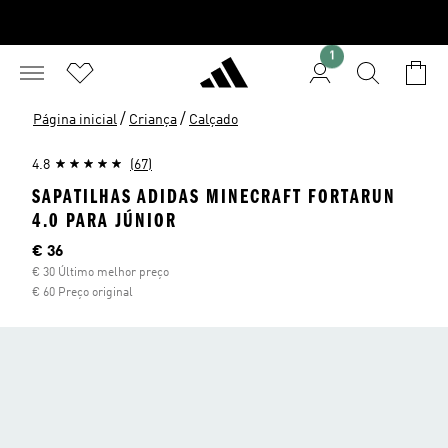
1
/
/
Página inicial
Criança
Calçado
4.8
(67)
SAPATILHAS ADIDAS MINECRAFT FORTARUN
4.0 PARA JÚNIOR
Preço atual
€ 36
€ 30 Último melhor preço
€ 60 Preço original