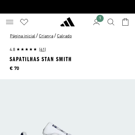
1
/
/
Página inicial
Criança
Calçado
4.8
(41)
SAPATILHAS STAN SMITH
Preço
€ 70