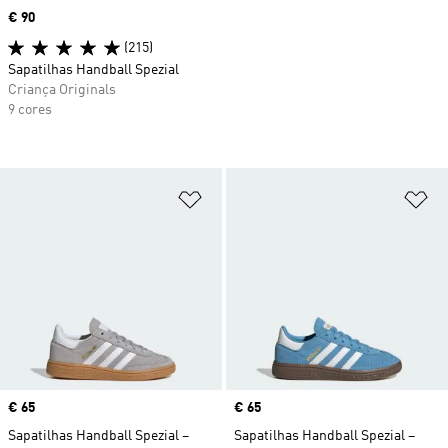
Price
€ 90
(215)
Sapatilhas Handball Spezial
Criança Originals
9 cores
Adicionar à Lista de Desejos
Ad
Price
€ 65
Price
€ 65
Sapatilhas Handball Spezial –
Sapatilhas Handball Spezial –