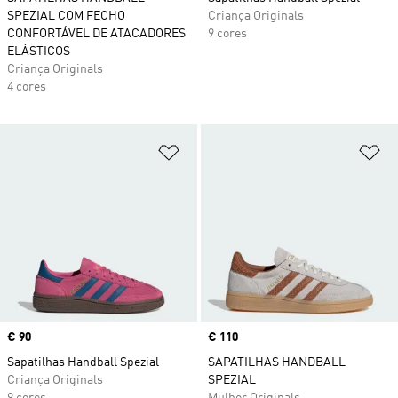
SPEZIAL COM FECHO
Criança Originals
CONFORTÁVEL DE ATACADORES
9 cores
ELÁSTICOS
Criança Originals
4 cores
Adicionar à Lista de Desejos
Ad
Price
€ 90
Price
€ 110
Sapatilhas Handball Spezial
SAPATILHAS HANDBALL
Criança Originals
SPEZIAL