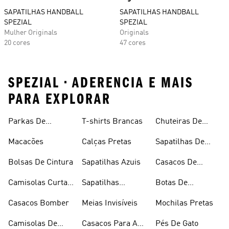
SAPATILHAS HANDBALL
SAPATILHAS HANDBALL
SPEZIAL
SPEZIAL
Mulher Originals
Originals
20 cores
47 cores
SPEZIAL • ADERENCIA E MAIS
PARA EXPLORAR
Parkas De
T-shirts Brancas
Chuteiras De
Inverno
Râguebi
Macacões
Calças Pretas
Sapatilhas De
Skateboard
Bolsas De Cintura
Sapatilhas Azuis
Casacos De
Inverno
Camisolas Curtas
Sapatilhas
Botas De
De Verão
Douradas
Caminhada
Casacos Bomber
Meias Invisíveis
Mochilas Pretas
Camisolas De
Casacos Para A
Pés De Gato