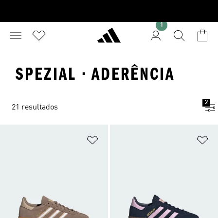
1
SPEZIAL · ADERÊNCIA
2
21 resultados
Adicionar à Lista de Desejos
Ad