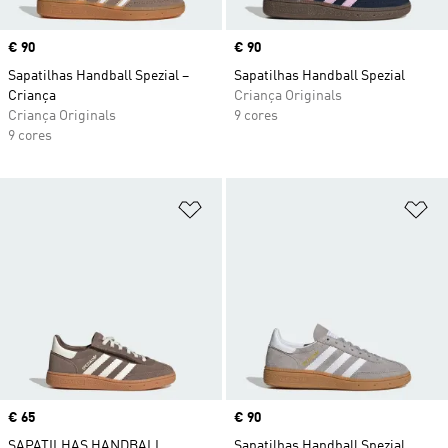
Price
€ 90
Price
€ 90
Sapatilhas Handball Spezial –
Sapatilhas Handball Spezial
Criança
Criança Originals
Criança Originals
9 cores
9 cores
Adicionar à Lista de Desejos
Ad
Price
€ 65
Price
€ 90
SAPATILHAS HANDBALL
Sapatilhas Handball Spezial