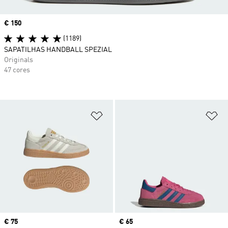
Price
€ 150
(1189)
SAPATILHAS HANDBALL SPEZIAL
Originals
47 cores
Adicionar à Lista de Desejos
Ad
Price
€ 75
Price
€ 65