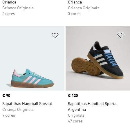
Criança
Criança
Criança Originals
Criança Originals
5 cores
5 cores
Adicionar à Lista de Desejos
Ad
Price
€ 90
Price
€ 120
Sapatilhas Handball Spezial
Sapatilhas Handball Spezial
Criança Originals
Argentina
9 cores
Originals
47 cores