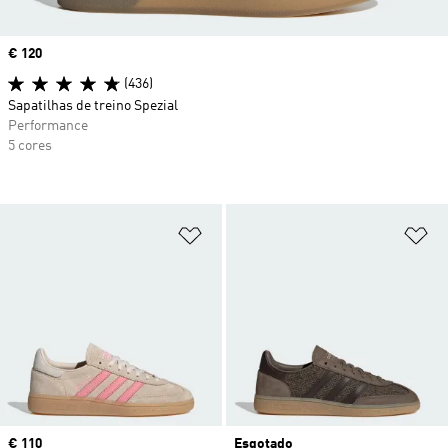
Price
€ 120
(436)
Sapatilhas de treino Spezial
Performance
5 cores
Adicionar à Lista de Desejos
Ad
Price
€ 110
Esgotado