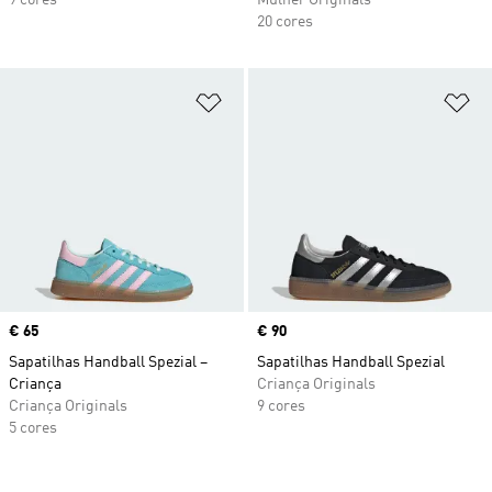
9 cores
Mulher Originals
20 cores
Adicionar à Lista de Desejos
Ad
Price
€ 65
Price
€ 90
Sapatilhas Handball Spezial –
Sapatilhas Handball Spezial
Criança
Criança Originals
Criança Originals
9 cores
5 cores