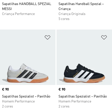
Sapatilhas HANDBALL SPEZIAL
Sapatilhas Handball Spezial –
MESSI
Criança
Criança Performance
Criança Originals
5 cores
Adicionar à Lista de Desejos
Ad
Price
€ 90
Price
€ 90
Sapatilhas Spezialist – Pavilhão
Sapatilhas Spezialist – Pavilhão
Homem Performance
Homem Performance
2 cores
2 cores