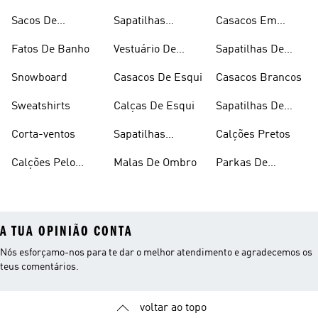
Alças
Chuva
Sacos De
Sapatilhas
Casacos Em
Desporto
Brancas
Fleece
Fatos De Banho
Vestuário De
Sapatilhas De
Desporto
Halterofilismo
Snowboard
Casacos De Esqui
Casacos Brancos
Sweatshirts
Calças De Esqui
Sapatilhas De
Basquetebol
Corta-ventos
Sapatilhas
Calções Pretos
Vermelhas
Calções Pelo
Malas De Ombro
Parkas De
Joelho
Inverno
A TUA OPINIÃO CONTA
Nós esforçamo-nos para te dar o melhor atendimento e agradecemos os
teus comentários.
voltar ao topo