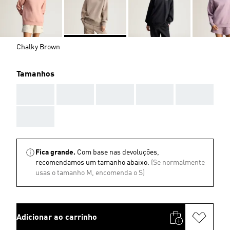
Chalky Brown
Tamanhos
AAA
AAA
AAA
AAA
AAA
AAA
Fica grande.
Com base nas devoluções,
recomendamos um tamanho abaixo.
(Se normalmente
usas o tamanho M, encomenda o S)
Adicionar ao carrinho