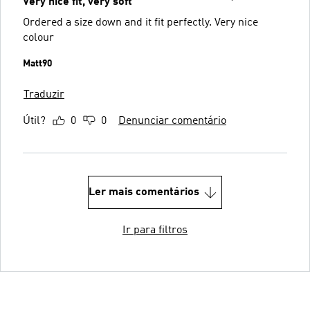
Very nice fit, very soft
Ordered a size down and it fit perfectly. Very nice
colour
Matt90
Traduzir
Útil?
0
0
Denunciar comentário
Ler mais comentários
Ir para filtros