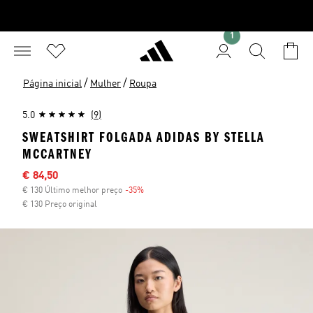
1
/
/
Página inicial
Mulher
Roupa
5.0
(9)
SWEATSHIRT FOLGADA ADIDAS BY STELLA
MCCARTNEY
Preço com desconto
€ 84,50
€ 130 Último melhor preço
-35%
Desconto
€ 130 Preço original