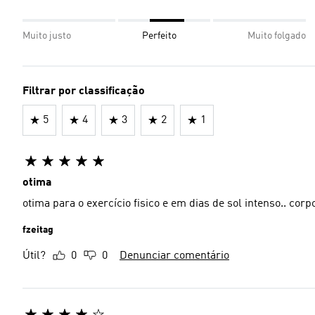
Muito justo
Perfeito
Muito folgado
Filtrar por classificação
5
4
3
2
1
otima
otima para o exercício fisico e em dias de sol intenso.. corp
fzeitag
Útil?
0
0
Denunciar comentário