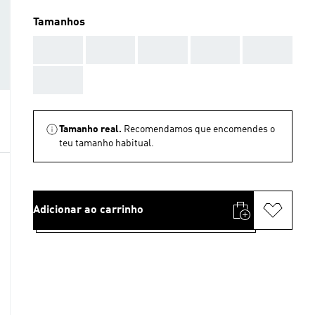
Tamanhos
AAA
AAA
AAA
AAA
AAA
AAA
Tamanho real.
Recomendamos que encomendes o
teu tamanho habitual.
Adicionar ao carrinho