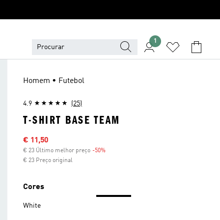
1
Homem • Futebol
4.9
(25)
T-SHIRT BASE TEAM
Preço com desconto
€ 11,50
€ 23 Último melhor preço
-50%
Desconto
€ 23 Preço original
Cores
White