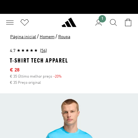
1
/
/
Página inicial
Homem
Roupa
4.7
(54)
T-SHIRT TECH APPAREL
Preço com desconto
€ 28
€ 35 Último melhor preço
-20%
Desconto
€ 35 Preço original