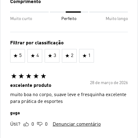
Comprimento
Muito curto
Perfeito
Muito longo
Filtrar por classificação
5
4
3
2
1
28 de março de 2026
excelente produto
muito boa no corpo, suave leve e fresquinha excelente
para prática de esportes
guga
Útil?
0
0
Denunciar comentário