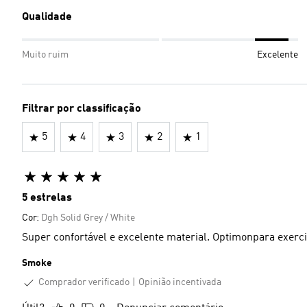
Qualidade
Muito ruim
Excelente
Filtrar por classificação
5
4
3
2
1
5 estrelas
Cor:
Dgh Solid Grey / White
Super confortável e excelente material. Optimonpara exerci
Smoke
Comprador verificado
Opinião incentivada