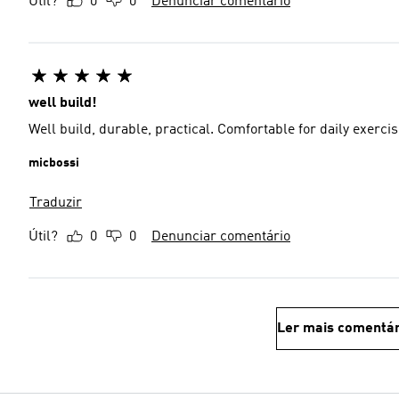
Útil?
0
0
Denunciar comentário
well build!
Well build, durable, practical. Comfortable for daily exerc
micbossi
Traduzir
Útil?
0
0
Denunciar comentário
Ler mais comentár