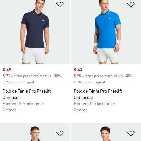
Adicionar à Lista de Desejos
Ad
Sale price
€ 49
Sale price
€ 42
€ 70 Último preço mais baixo
-30%
Discount
€ 70 Último preço mais baixo
-40%
Disc
€ 70 Preço original
€ 70 Preço original
Polo de Ténis Pro Freelift
Polo de Ténis Pro Freelift
Climacool
Climacool
Homem Performance
Homem Performance
2 cores
2 cores
Adicionar à Lista de Desejos
Ad