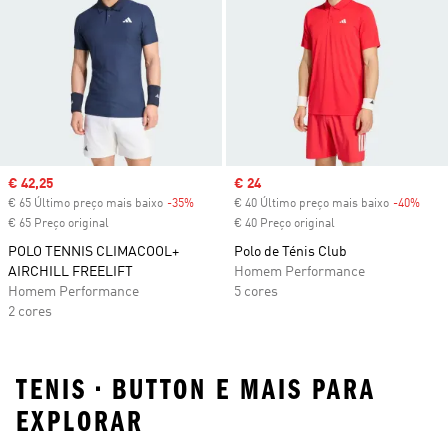
Sale price
€ 42,25
Sale price
€ 24
€ 65 Último preço mais baixo
-35%
Discount
€ 40 Último preço mais baixo
-40%
Disc
€ 65 Preço original
€ 40 Preço original
POLO TENNIS CLIMACOOL+
Polo de Ténis Club
AIRCHILL FREELIFT
Homem Performance
Homem Performance
5 cores
2 cores
TENIS • BUTTON E MAIS PARA
EXPLORAR