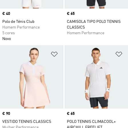
Price
€ 40
Price
€ 65
Polo de Ténis Club
CAMISOLA TIPO POLO TENNIS
Homem Performance
CLASSICS
5 cores
Homem Performance
Novo
Adicionar à Lista de Desejos
Ad
Price
€ 90
Price
€ 65
VESTIDO TENNIS CLASSICS
POLO TENNIS CLIMACOOL+
Mulher Performance
AIRCHILL FREELIFT