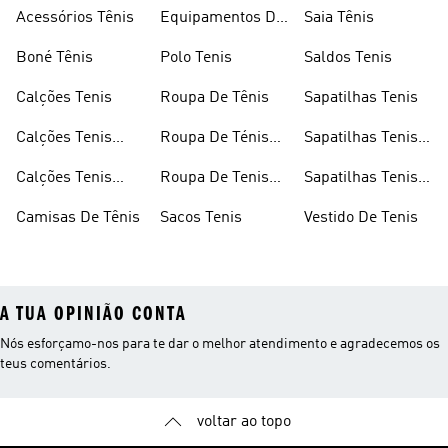
Acessórios Tênis
Equipamentos De
Saia Tênis
Tenis
Boné Tênis
Polo Tenis
Saldos Tenis
Calções Tenis
Roupa De Tênis
Sapatilhas Tenis
Calções Tenis
Roupa De Ténis
Sapatilhas Tenis
Feminino
Feminina
Feminino
Calções Tenis
Roupa De Tenis
Sapatilhas Tenis
Masculino
Masculino
Masculino
Camisas De Tênis
Sacos Tenis
Vestido De Tenis
A TUA OPINIÃO CONTA
Nós esforçamo-nos para te dar o melhor atendimento e agradecemos os
teus comentários.
voltar ao topo