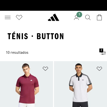
1
TÉNIS · BUTTON
2
10 resultados
Adicionar à Lista de Desejos
Ad