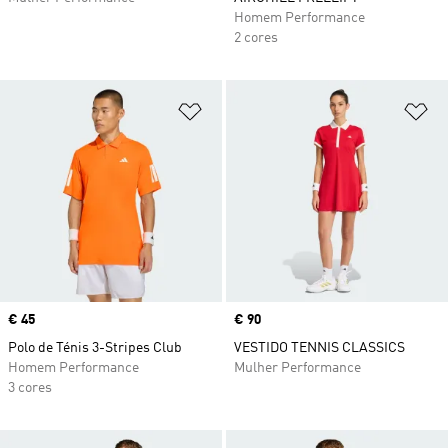
Homem Performance
2 cores
Adicionar à Lista de Desejos
Ad
Price
€ 45
Price
€ 90
Polo de Ténis 3-Stripes Club
VESTIDO TENNIS CLASSICS
Homem Performance
Mulher Performance
3 cores