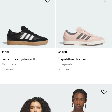
Price
€ 100
Price
€ 100
Sapatilhas Tyshawn II
Sapatilhas Tyshawn II
Originals
Originals
7 cores
7 cores
Ad