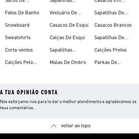
Sacos De
Sapatilhas
Casacos Em
Desporto
Brancas
Fleece
Fatos De Banho
Vestuário De
Sapatilhas De
Desporto
Halterofilismo
Snowboard
Casacos De Esqui
Casacos Brancos
Sweatshirts
Calças De Esqui
Sapatilhas De
Basquetebol
Corta-ventos
Sapatilhas
Calções Pretos
Vermelhas
Calções Pelo
Malas De Ombro
Parkas De
Joelho
Inverno
A TUA OPINIÃO CONTA
Nós esforçamo-nos para te dar o melhor atendimento e agradecemos os
teus comentários.
voltar ao topo