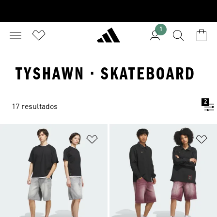
1
TYSHAWN · SKATEBOARD
2
17 resultados
Adicionar à Lista de Desejos
Ad