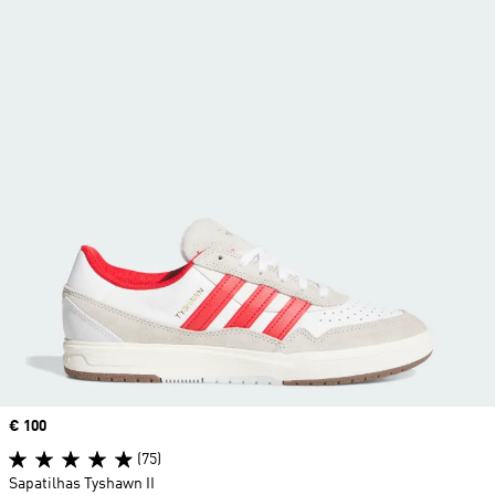
Price
€ 100
(75)
Sapatilhas Tyshawn II