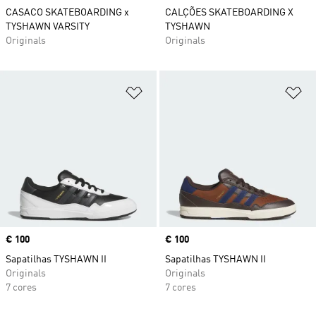
CASACO SKATEBOARDING x
CALÇÕES SKATEBOARDING X
TYSHAWN VARSITY
TYSHAWN
Originals
Originals
Adicionar à Lista de Desejos
Ad
Price
€ 100
Price
€ 100
Sapatilhas TYSHAWN II
Sapatilhas TYSHAWN II
Originals
Originals
7 cores
7 cores