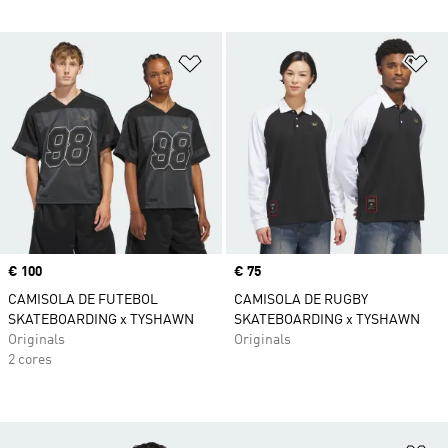
Adicionar à Lista de Desejos
Ad
Price
€ 100
Price
€ 75
CAMISOLA DE FUTEBOL
CAMISOLA DE RUGBY
SKATEBOARDING x TYSHAWN
SKATEBOARDING x TYSHAWN
Originals
Originals
2 cores