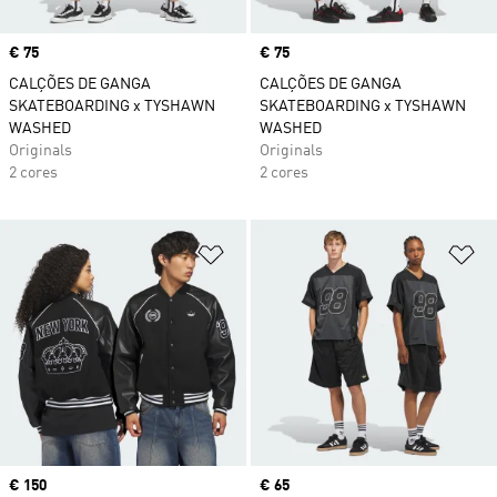
Price
€ 75
Price
€ 75
CALÇÕES DE GANGA
CALÇÕES DE GANGA
SKATEBOARDING x TYSHAWN
SKATEBOARDING x TYSHAWN
WASHED
WASHED
Originals
Originals
2 cores
2 cores
Adicionar à Lista de Desejos
Ad
Price
€ 150
Price
€ 65