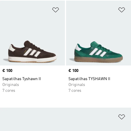
Adicionar à Lista de Desejos
Ad
Price
€ 100
Price
€ 100
Sapatilhas Tyshawn II
Sapatilhas TYSHAWN II
Originals
Originals
7 cores
7 cores
Ad