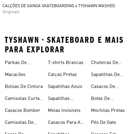
CALÇÕES DE GANGA SKATEBOARDING x TYSHAWN WASHED
Originals
TYSHAWN • SKATEBOARD E MAIS
PARA EXPLORAR
Parkas De
T-shirts Brancas
Chuteiras De
Inverno
Râguebi
Macacões
Calças Pretas
Sapatilhas De
Skateboard
Bolsas De Cintura
Sapatilhas Azuis
Casacos De
Inverno
Camisolas Curtas
Sapatilhas
Botas De
De Verão
Douradas
Caminhada
Casacos Bomber
Meias Invisíveis
Mochilas Pretas
Camisolas De
Casacos Para A
Pés De Gato
Alças
Chuva