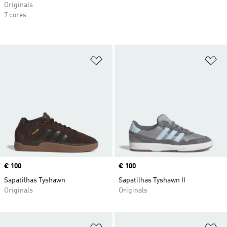
Originals
7 cores
Adicionar à Lista de Desejos
Ad
Price
€ 100
Price
€ 100
Sapatilhas Tyshawn
Sapatilhas Tyshawn II
Originals
Originals
Adicionar à Lista de Desejos
Ad