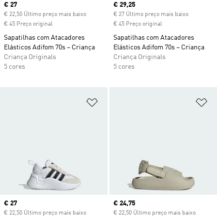
Current price
€ 27
Current price
€ 29,25
€ 22,50 Último preço mais baixo
€ 27 Último preço mais baixo
€ 45 Preço original
€ 45 Preço original
Sapatilhas com Atacadores
Sapatilhas com Atacadores
Elásticos Adifom 70s – Criança
Elásticos Adifom 70s – Criança
Criança Originals
Criança Originals
5 cores
5 cores
Adicionar à Lista de Desejos
Ad
Current price
€ 27
Current price
€ 24,75
€ 22,50 Último preço mais baixo
€ 22,50 Último preço mais baixo