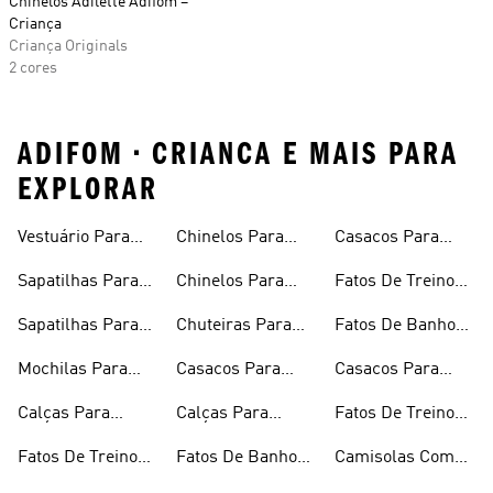
Chinelos Adilette Adifom –
Criança
Criança Originals
2 cores
ADIFOM • CRIANCA E MAIS PARA
EXPLORAR
Vestuário Para
Chinelos Para
Casacos Para
Bebé
Rapariga
Rapaz
Sapatilhas Para
Chinelos Para
Fatos De Treino
Criança
Rapaz
Para Rapazes
Sapatilhas Para
Chuteiras Para
Fatos De Banho
Bebé
Criança
Para Rapariga
Mochilas Para
Casacos Para
Casacos Para
Criança
Rapariga
Criança
Calças Para
Calças Para
Fatos De Treino
Rapaz
Rapariga
Para Rapariga
Fatos De Treino
Fatos De Banho
Camisolas Com
Para Criança
Para Criança
Capuz Para