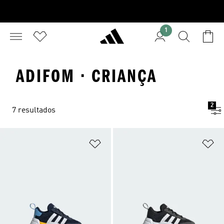
1
ADIFOM · CRIANÇA
2
7 resultados
Adicionar à Lista de Desejos
Ad