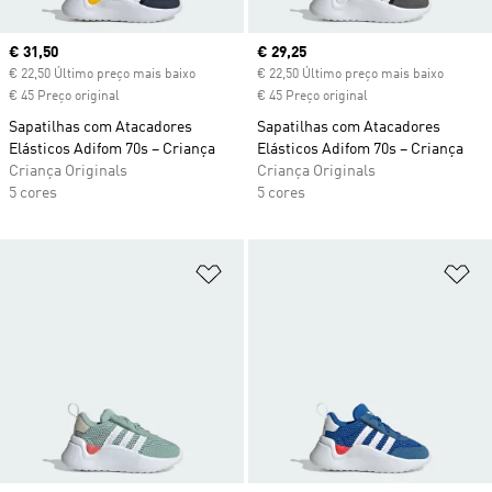
Current price
€ 31,50
Current price
€ 29,25
€ 22,50 Último preço mais baixo
€ 22,50 Último preço mais baixo
€ 45 Preço original
€ 45 Preço original
Sapatilhas com Atacadores
Sapatilhas com Atacadores
Elásticos Adifom 70s – Criança
Elásticos Adifom 70s – Criança
Criança Originals
Criança Originals
5 cores
5 cores
Adicionar à Lista de Desejos
Ad