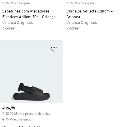
€ 45 Preço original
€ 45 Preço original
Sapatilhas com Atacadores
Chinelos Adilette Adifom –
Elásticos Adifom 70s – Criança
Criança
Criança Originals
Criança Originals
5 cores
2 cores
Adicionar à Lista de Desejos
Current price
€ 24,75
€ 22,50 Último preço mais baixo
€ 45 Preço original