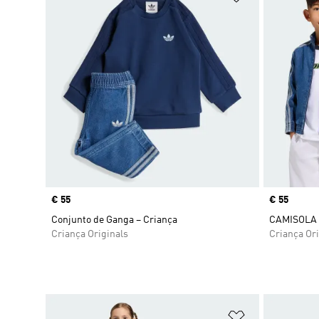
Price
€ 55
Price
€ 55
Conjunto de Ganga – Criança
CAMISOLA 
Criança Originals
Criança Ori
Adicionar à Li