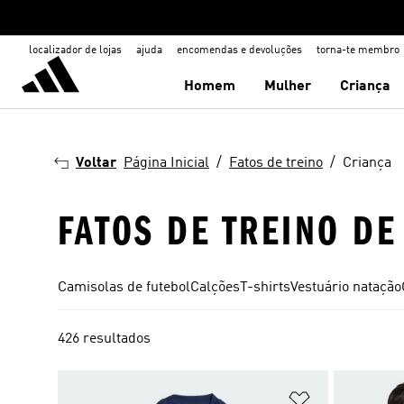
localizador de lojas
ajuda
encomendas e devoluções
torna-te membro
Homem
Mulher
Criança
Voltar
Página Inicial
Fatos de treino
Criança
FATOS DE TREINO D
Camisolas de futebol
Calções
T-shirts
Vestuário natação
426 resultados
Adicionar à Li