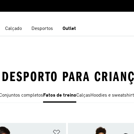
Calçado
Desportos
Outlet
E DESPORTO PARA CRIAN
Conjuntos completos
Fatos de treino
Calças
Hoodies e sweatshir
sta de Desejos
Adicionar à Lista de Desejos