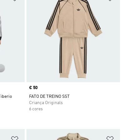
Price
€ 50
Tiberio
FATO DE TREINO SST
Criança Originals
6 cores
Adicionar à Lista de Desejos
Adicionar à