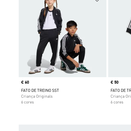
Price
€ 60
Price
€ 50
FATO DE TREINO SST
FATO DE T
Criança Originals
Criança Ori
6 cores
6 cores