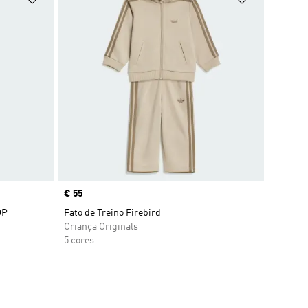
Price
€ 55
OP
Fato de Treino Firebird
Criança Originals
5 cores