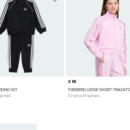
Price
€ 55
REINO SST
FIREBIRD LOOSE SHORT TRACKT
ginals
Criança Originals