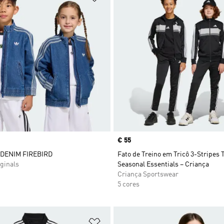
Price
€ 55
DENIM FIREBIRD
Fato de Treino em Tricô 3-Stripes 
ginals
Seasonal Essentials – Criança
Criança Sportswear
5 cores
sta de Desejos
Adicionar à Lista de Desejos