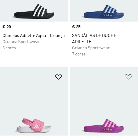
Price
€ 20
Price
€ 25
Chinelos Adilette Aqua – Criança
SANDÁLIAS DE DUCHE
Criança Sportswear
ADILETTE
5 cores
Criança Sportswear
7 cores
Adicionar à Lista de Desejos
Ad