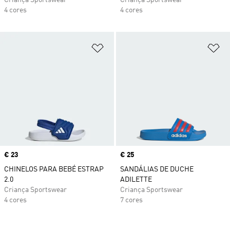
Criança Sportswear
Criança Sportswear
4 cores
4 cores
Adicionar à Lista de Desejos
Ad
Price
€ 23
Price
€ 25
CHINELOS PARA BEBÉ ESTRAP
SANDÁLIAS DE DUCHE
2.0
ADILETTE
Criança Sportswear
Criança Sportswear
4 cores
7 cores