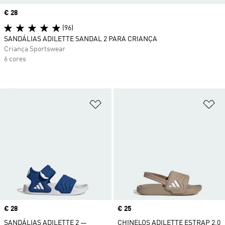
Price
€ 28
(96)
SANDÁLIAS ADILETTE SANDAL 2 PARA CRIANÇA
Criança Sportswear
6 cores
Adicionar à Lista de Desejos
Ad
Price
€ 28
Price
€ 25
SANDÁLIAS ADILETTE 2 —
CHINELOS ADILETTE ESTRAP 2.0