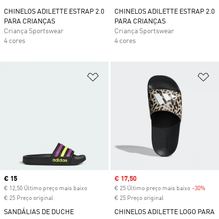
CHINELOS ADILETTE ESTRAP 2.0
CHINELOS ADILETTE ESTRAP 2.0
PARA CRIANÇAS
PARA CRIANÇAS
Criança Sportswear
Criança Sportswear
4 cores
4 cores
Adicionar à Lista de Desejos
Ad
Current price
€ 15
Sale price
€ 17,50
€ 12,50 Último preço mais baixo
€ 25 Último preço mais baixo
-30%
Disc
€ 25 Preço original
€ 25 Preço original
SANDÁLIAS DE DUCHE
CHINELOS ADILETTE LOGO PARA