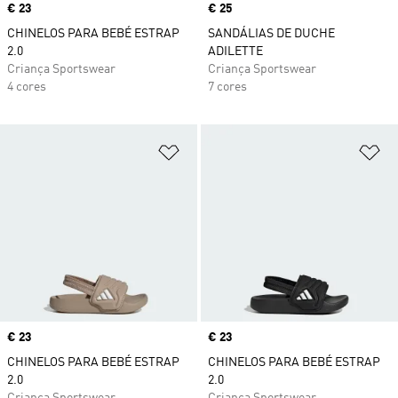
Price
€ 23
Price
€ 25
CHINELOS PARA BEBÉ ESTRAP
SANDÁLIAS DE DUCHE
2.0
ADILETTE
Criança Sportswear
Criança Sportswear
4 cores
7 cores
Adicionar à Lista de Desejos
Ad
Price
€ 23
Price
€ 23
CHINELOS PARA BEBÉ ESTRAP
CHINELOS PARA BEBÉ ESTRAP
2.0
2.0