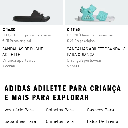
Current price
€ 16,50
Current price
€ 19,60
€ 13,75 Último preço mais baixo
€ 18,20 Último preço mais baixo
€ 25 Preço original
€ 28 Preço original
SANDÁLIAS DE DUCHE
SANDÁLIAS ADILETTE SANDAL 3
ADILETTE
PARA CRIANÇA
Criança Sportswear
Criança Sportswear
7 cores
6 cores
ADIDAS ADILETTE PARA CRIANÇA
E MAIS PARA EXPLORAR
Vestuário Para
Chinelos Para
Casacos Para
Bebé
Rapariga
Rapaz
Sapatilhas Para
Chinelos Para
Fatos De Treino