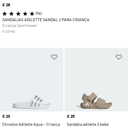
Price
€ 28
(96)
SANDÁLIAS ADILETTE SANDAL 2 PARA CRIANÇA
Criança Sportswear
6 cores
Adicionar à Lista de Desejos
Ad
Price
€ 20
Price
€ 25
Chinelos Adilette Aqua – Criança
Sandália adilette 2 bebé