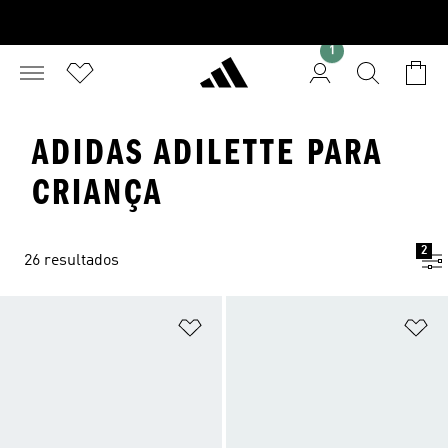
1
ADIDAS ADILETTE PARA
CRIANÇA
2
26 resultados
Adicionar à Lista de Desejos
Ad