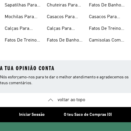
Criança
Rapaz
Para Rapazes
Sapatilhas Para
Chuteiras Para
Fatos De Banho
Bebé
Criança
Para Rapariga
Mochilas Para
Casacos Para
Casacos Para
Criança
Rapariga
Criança
Calças Para
Calças Para
Fatos De Treino
Rapaz
Rapariga
Para Rapariga
Fatos De Treino
Fatos De Banho
Camisolas Com
Para Criança
Para Criança
Capuz Para
Rapariga
A TUA OPINIÃO CONTA
Nós esforçamo-nos para te dar o melhor atendimento e agradecemos os
teus comentários.
voltar ao topo
Iniciar Sessão
O teu Saco de Compras (0)