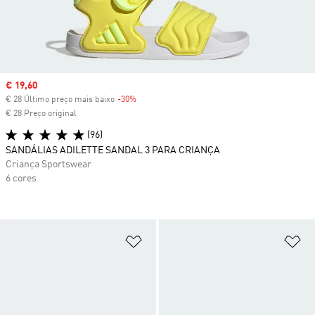
Sale price
€ 19,60
€ 28 Último preço mais baixo
-30%
Discount
€ 28 Preço original
(96)
SANDÁLIAS ADILETTE SANDAL 3 PARA CRIANÇA
Criança Sportswear
6 cores
Adicionar à Lista de Desejos
Ad