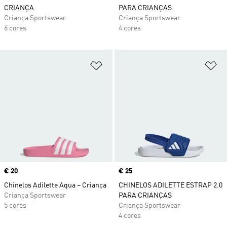
CRIANÇA
PARA CRIANÇAS
Criança Sportswear
Criança Sportswear
6 cores
4 cores
Adicionar à Lista de Desejos
Ad
Price
€ 20
Price
€ 25
Chinelos Adilette Aqua – Criança
CHINELOS ADILETTE ESTRAP 2.0
Criança Sportswear
PARA CRIANÇAS
5 cores
Criança Sportswear
4 cores