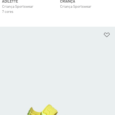
ADILETTE
CRIANÇA
Criança Sportswear
Criança Sportswear
7 cores
Ad