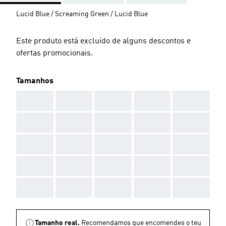
Lucid Blue / Screaming Green / Lucid Blue
Este produto está excluído de alguns descontos e
ofertas promocionais.
Tamanhos
AAA
AAA
AAA
AAA
AAA
AAA
AAA
AAA
AAA
AAA
AAA
AAA
AAA
AAA
AAA
AAA
AAA
AAA
AAA
AAA
AAA
AAA
AAA
AAA
AAA
Tamanho real.
Recomendamos que encomendes o teu