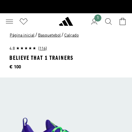
1
/
/
Página inicial
Basquetebol
Calçado
4.8
(116)
BELIEVE THAT 1 TRAINERS
Preço
€ 100