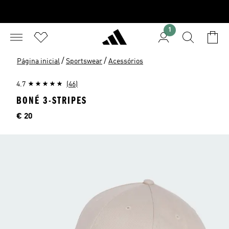
1
/
/
Página inicial
Sportswear
Acessórios
4.7
(46)
BONÉ 3-STRIPES
Preço
€ 20