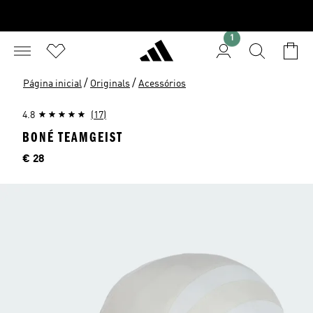
1
/
/
Página inicial
Originals
Acessórios
4.8
(17)
BONÉ TEAMGEIST
Preço
€ 28