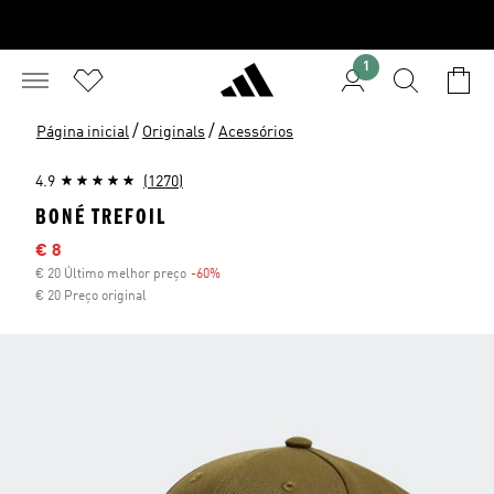
1
/
/
Página inicial
Originals
Acessórios
4.9
(1270)
BONÉ TREFOIL
Preço com desconto
€ 8
€ 20 Último melhor preço
-60%
Desconto
€ 20 Preço original