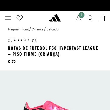
1
/
/
Página inicial
Criança
Calçado
2.8
(11)
BOTAS DE FUTEBOL F50 HYPERFAST LEAGUE
— PISO FIRME (CRIANÇA)
Preço
€ 70