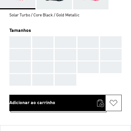
Solar Turbo / Core Black / Gold Metallic
Tamanhos
AAA
AAA
AAA
AAA
AAA
AAA
AAA
AAA
AAA
AAA
AAA
AAA
AAA
AAA
AAA
AAA
AAA
AAA
Adicionar ao carrinho