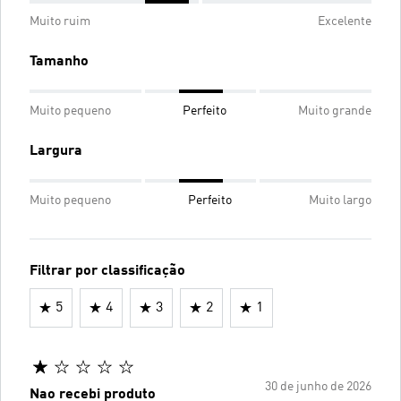
Muito ruim
Excelente
Tamanho
Muito pequeno
Perfeito
Muito grande
Largura
Muito pequeno
Perfeito
Muito largo
Filtrar por classificação
5
4
3
2
1
30 de junho de 2026
Nao recebi produto