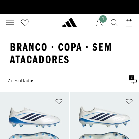
1
BRANCO · COPA · SEM
ATACADORES
3
7 resultados
Adicionar à Lista de Desejos
Ad