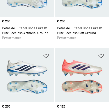
Price
€ 250
Price
€ 250
Botas de Futebol Copa Pure IV
Botas de Futebol Copa Pure IV
Elite Laceless Artificial Ground
Elite Laceless Soft Ground
Performance
Performance
Adicionar à Lista de Desejos
Ad
Price
€ 250
Current price
€ 125