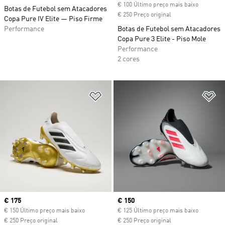
€ 100 Último preço mais baixo
Botas de Futebol sem Atacadores
€ 250 Preço original
Copa Pure IV Elite — Piso Firme
Performance
Botas de Futebol sem Atacadores
Copa Pure 3 Elite - Piso Mole
Performance
2 cores
Adicionar à Lista de Desejos
Ad
Current price
€ 175
Current price
€ 150
€ 150 Último preço mais baixo
€ 125 Último preço mais baixo
€ 250 Preço original
€ 250 Preço original