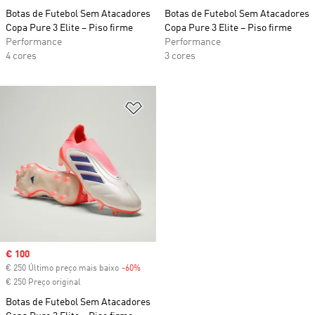
Botas de Futebol Sem Atacadores
Botas de Futebol Sem Atacadores
Copa Pure 3 Elite – Piso firme
Copa Pure 3 Elite – Piso firme
Performance
Performance
4 cores
3 cores
Adicionar à Lista de Desejos
Sale price
€ 100
€ 250 Último preço mais baixo
-60%
Discount
€ 250 Preço original
Botas de Futebol Sem Atacadores