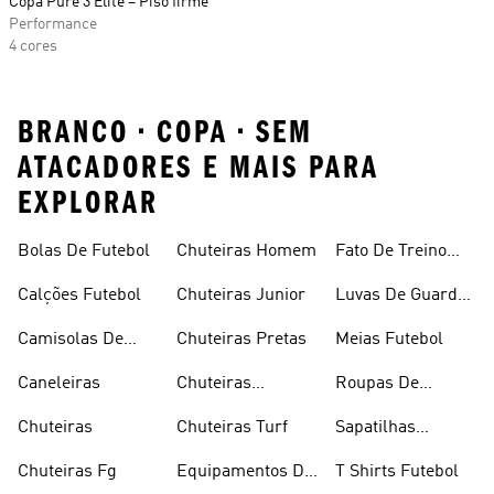
Copa Pure 3 Elite – Piso firme
Performance
4 cores
BRANCO • COPA • SEM
ATACADORES E MAIS PARA
EXPLORAR
Bolas De Futebol
Chuteiras Homem
Fato De Treino
Futebol
Calções Futebol
Chuteiras Junior
Luvas De Guarda
Redes
Camisolas De
Chuteiras Pretas
Meias Futebol
Futebol
Caneleiras
Chuteiras
Roupas De
Sintético
Futebol
Chuteiras
Chuteiras Turf
Sapatilhas
Futebol Salão
Chuteiras Fg
Equipamentos De
T Shirts Futebol