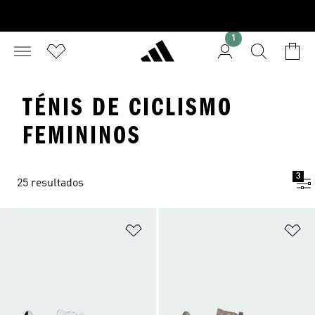
1
TÉNIS DE CICLISMO
FEMININOS
3
25 resultados
Adicionar à Lista de Desejos
Ad