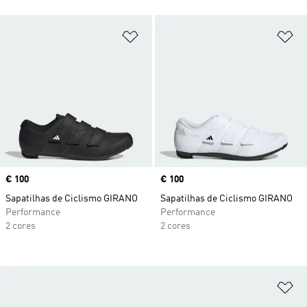
Adicionar à Lista de Desejos
Ad
Price
€ 100
Price
€ 100
Sapatilhas de Ciclismo GIRANO
Sapatilhas de Ciclismo GIRANO
Performance
Performance
2 cores
2 cores
Ad