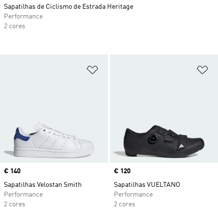
Sapatilhas de Ciclismo de Estrada Heritage
Performance
2 cores
Adicionar à Lista de Desejos
Ad
Price
€ 140
Price
€ 120
Sapatilhas Velostan Smith
Sapatilhas VUELTANO
Performance
Performance
2 cores
2 cores