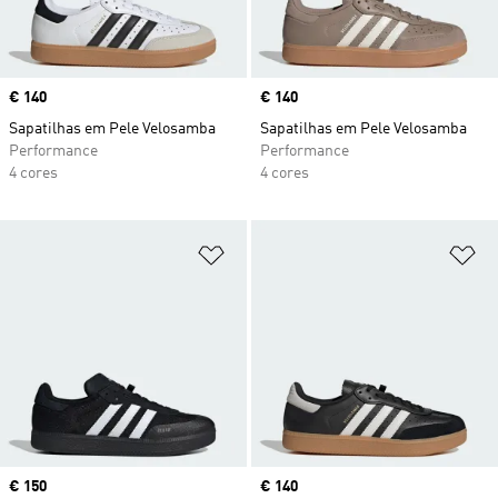
Price
€ 140
Price
€ 140
Sapatilhas em Pele Velosamba
Sapatilhas em Pele Velosamba
Performance
Performance
4 cores
4 cores
Adicionar à Lista de Desejos
Ad
Price
€ 150
Price
€ 140