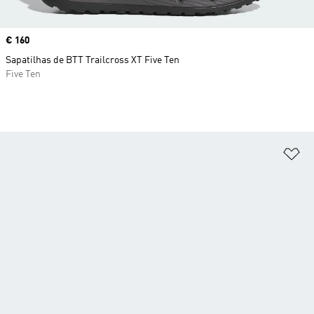
Price
€ 160
Sapatilhas de BTT Trailcross XT Five Ten
Five Ten
Ad