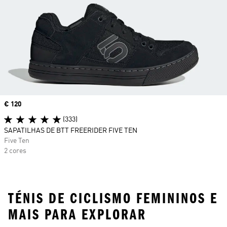
Price
€ 120
(333)
SAPATILHAS DE BTT FREERIDER FIVE TEN
Five Ten
2 cores
TÉNIS DE CICLISMO FEMININOS E
MAIS PARA EXPLORAR