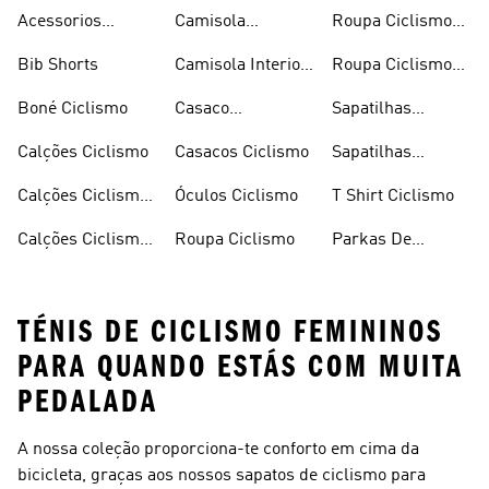
Acessorios
Camisola
Roupa Ciclismo
Ciclismo
Ciclismo
Feminina
Bib Shorts
Camisola Interior
Roupa Ciclismo
Ciclismo
Masculina
Boné Ciclismo
Casaco
Sapatilhas
Impermeável
Ciclismo
Calções Ciclismo
Casacos Ciclismo
Sapatilhas
Ciclismo
Ciclismo
Calções Ciclismo
Óculos Ciclismo
T Shirt Ciclismo
Feminina
Homem
Calções Ciclismo
Roupa Ciclismo
Parkas De
Mulher
Inverno
TÉNIS DE CICLISMO FEMININOS
PARA QUANDO ESTÁS COM MUITA
PEDALADA
A nossa coleção proporciona-te conforto em cima da
bicicleta, graças aos nossos sapatos de ciclismo para