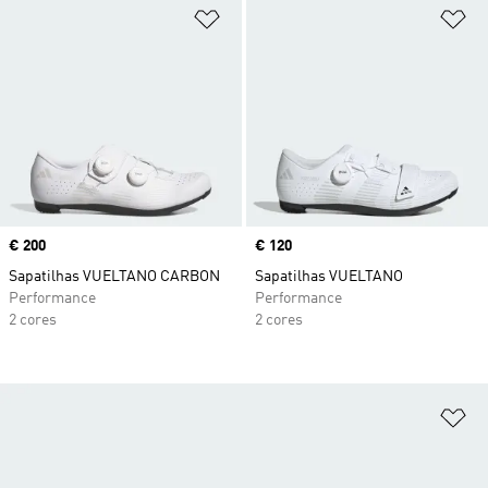
Adicionar à Lista de Desejos
Ad
Price
€ 200
Price
€ 120
Sapatilhas VUELTANO CARBON
Sapatilhas VUELTANO
Performance
Performance
2 cores
2 cores
Ad