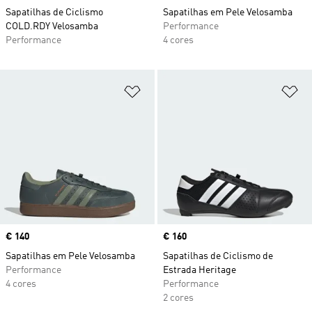
Sapatilhas de Ciclismo
Sapatilhas em Pele Velosamba
COLD.RDY Velosamba
Performance
Performance
4 cores
Adicionar à Lista de Desejos
Ad
Price
€ 140
Price
€ 160
Sapatilhas em Pele Velosamba
Sapatilhas de Ciclismo de
Performance
Estrada Heritage
4 cores
Performance
2 cores