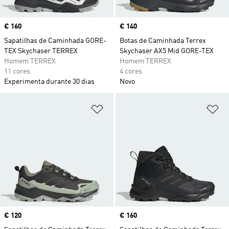
Price
€ 160
Price
€ 140
Sapatilhas de Caminhada GORE-
Botas de Caminhada Terrex
TEX Skychaser TERREX
Skychaser AX5 Mid GORE-TEX
Homem TERREX
Homem TERREX
11 cores
4 cores
Experimenta durante 30 dias
Novo
Adicionar à Lista de Desejos
Ad
Price
€ 120
Price
€ 160