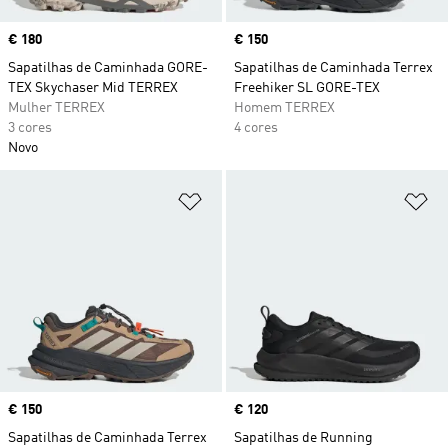
Price
€ 180
Price
€ 150
Sapatilhas de Caminhada GORE-
Sapatilhas de Caminhada Terrex
TEX Skychaser Mid TERREX
Freehiker SL GORE-TEX
Mulher TERREX
Homem TERREX
3 cores
4 cores
Novo
Adicionar à Lista de Desejos
Ad
Price
€ 150
Price
€ 120
Sapatilhas de Caminhada Terrex
Sapatilhas de Running