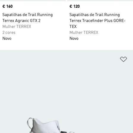
Price
€ 160
Price
€ 120
Sapatilhas de Trail Running
Sapatilhas de Trail Running
Terrex Agravic GTX 2
Terrex Tracefinder Plus GORE-
Mulher TERREX
TEX
2 cores
Mulher TERREX
Novo
Novo
Ad