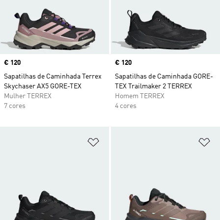
Price
€ 120
Price
€ 120
Sapatilhas de Caminhada Terrex
Sapatilhas de Caminhada GORE-
Skychaser AX5 GORE-TEX
TEX Trailmaker 2 TERREX
Mulher TERREX
Homem TERREX
7 cores
4 cores
Adicionar à Lista de Desejos
Ad