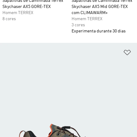
Sapatilhas de Caminhada Terrex
Sapatilhas de Caminhada Terrex
Skychaser AX5 GORE-TEX
Skychaser AX5 Mid GORE-TEX
Homem TERREX
com CLIMAWARM+
8 cores
Homem TERREX
3 cores
Experimenta durante 30 dias
Ad