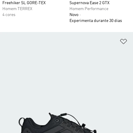
Freehiker SL GORE-TEX
Supernova Ease 2 GTX
Homem TERREX
Homem Performance
4 cores
Novo
Experimenta durante 30 dias
Ad