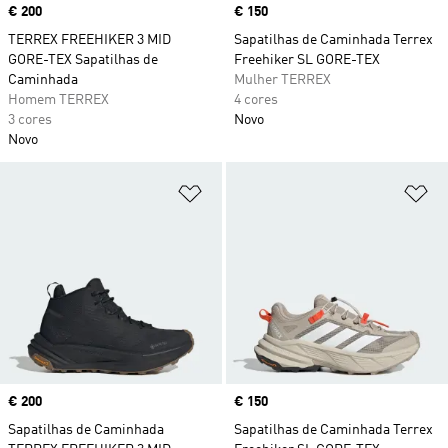
Price
€ 200
Price
€ 150
TERREX FREEHIKER 3 MID
Sapatilhas de Caminhada Terrex
GORE-TEX Sapatilhas de
Freehiker SL GORE-TEX
Caminhada
Mulher TERREX
Homem TERREX
4 cores
3 cores
Novo
Novo
Adicionar à Lista de Desejos
Ad
Price
€ 200
Price
€ 150
Sapatilhas de Caminhada
Sapatilhas de Caminhada Terrex