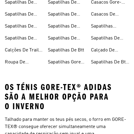
Sapatilhas De
Sapatilhas De
Casacos Gore-
Trail Running
Montanhismo
tex®
Sapatilhas De
Sapatilhas De
Casacos De
Trail Running À
Montanhismo
Inverno
Sapatilhas De
Sapatilhas De
Sapatilhas
Prova De Água
Para Homem
Trail Running
Montanhismo
Outdoor
Sapatilhas De
Sapatilhas De
Sapatilhas De
Para Homem
Para Mulher
Trail Running
Escalada
Trail Running
Calções De Trail
Sapatilhas De Btt
Calçado De
Para Mulher
Pretas
Running
Montanhismo
Roupa De
Sapatilhas Gore-
Sapatilhas De Btt
Preto
Montanhismo
tex®
Para Mulher
OS TÉNIS GORE-TEX® ADIDAS
SÃO A MELHOR OPÇÃO PARA
O INVERNO
Talhado para manter os teus pés secos, o forro em GORE-
TEX® consegue oferecer simultaneamente uma