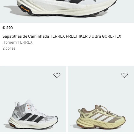
Price
€ 220
Sapatilhas de Caminhada TERREX FREEHIKER 3 Ultra GORE-TEX
Homem TERREX
2 cores
Adicionar à Lista de Desejos
Ad