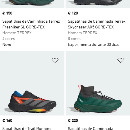
Price
€ 150
Price
€ 120
Sapatilhas de Caminhada Terrex
Sapatilhas de Caminhada Terrex
Freehiker SL GORE-TEX
Skychaser AX5 GORE-TEX
Homem TERREX
Homem TERREX
4 cores
8 cores
Novo
Experimenta durante 30 dias
Adicionar à Lista de Desejos
Ad
Price
€ 160
Price
€ 220
Sapatilhas de Trail Running
Sapatilhas de Caminhada