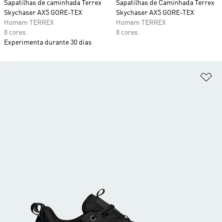
Sapatilhas de caminhada Terrex
Sapatilhas de Caminhada Terrex
Skychaser AX5 GORE-TEX
Skychaser AX5 GORE-TEX
Homem TERREX
Homem TERREX
8 cores
8 cores
Experimenta durante 30 dias
Ad