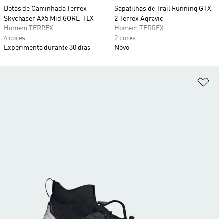
Botas de Caminhada Terrex
Sapatilhas de Trail Running GTX
Skychaser AX5 Mid GORE-TEX
2 Terrex Agravic
Homem TERREX
Homem TERREX
4 cores
2 cores
Experimenta durante 30 dias
Novo
Ad