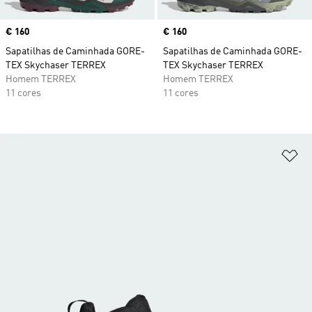
Price
€ 160
Price
€ 160
Sapatilhas de Caminhada GORE-
Sapatilhas de Caminhada GORE-
TEX Skychaser TERREX
TEX Skychaser TERREX
Homem TERREX
Homem TERREX
11 cores
11 cores
Ad