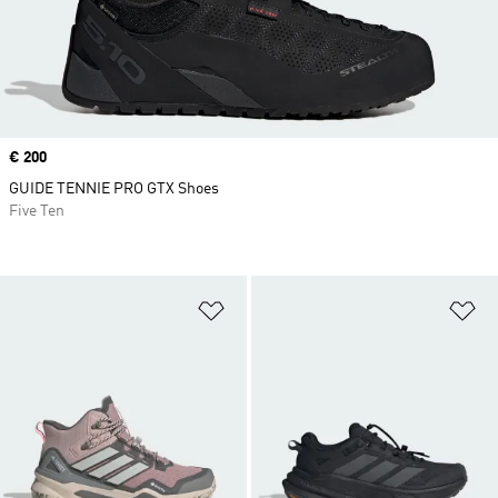
Price
€ 200
GUIDE TENNIE PRO GTX Shoes
Five Ten
Adicionar à Lista de Desejos
Ad