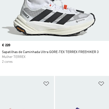
Price
€ 220
Sapatilhas de Caminhada Ultra GORE-TEX TERREX FREEHIKER 3
Mulher TERREX
2 cores
Adicionar à Lista de Desejos
Ad