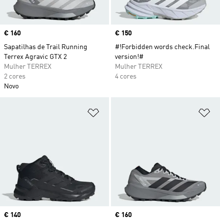
Price
€ 160
Price
€ 150
Sapatilhas de Trail Running
#!Forbidden words check.Final
Terrex Agravic GTX 2
version!#
Mulher TERREX
Mulher TERREX
2 cores
4 cores
Novo
Adicionar à Lista de Desejos
Ad
Price
€ 140
Price
€ 160