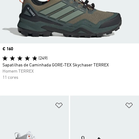
Price
€ 160
(249)
Sapatilhas de Caminhada GORE-TEX Skychaser TERREX
Homem TERREX
11 cores
Adicionar à Lista de Desejos
Ad