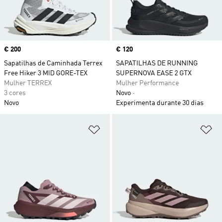
Price
€ 200
Price
€ 120
Sapatilhas de Caminhada Terrex
SAPATILHAS DE RUNNING
Free Hiker 3 MID GORE-TEX
SUPERNOVA EASE 2 GTX
Mulher TERREX
Mulher Performance
3 cores
Novo
Novo
Experimenta durante 30 dias
Adicionar à Lista de Desejos
Ad