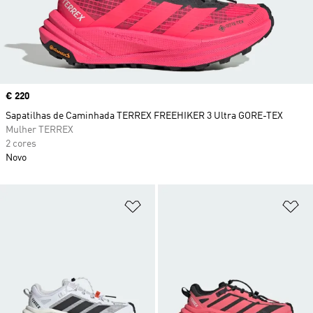
Price
€ 220
Sapatilhas de Caminhada TERREX FREEHIKER 3 Ultra GORE-TEX
Mulher TERREX
2 cores
Novo
Adicionar à Lista de Desejos
Ad