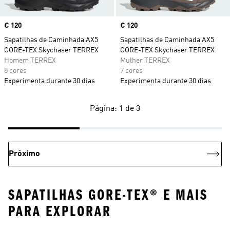
Price
€ 120
Price
€ 120
Sapatilhas de Caminhada AX5
Sapatilhas de Caminhada AX5
GORE-TEX Skychaser TERREX
GORE-TEX Skychaser TERREX
Homem TERREX
Mulher TERREX
8 cores
7 cores
Experimenta durante 30 dias
Experimenta durante 30 dias
Página: 1 de 3
Próximo
SAPATILHAS GORE-TEX® E MAIS
PARA EXPLORAR