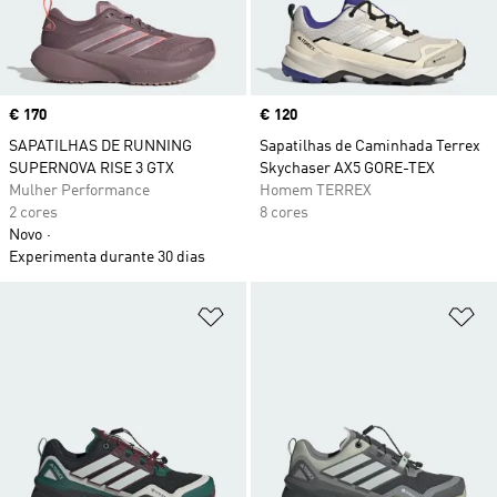
Price
€ 170
Price
€ 120
SAPATILHAS DE RUNNING
Sapatilhas de Caminhada Terrex
SUPERNOVA RISE 3 GTX
Skychaser AX5 GORE-TEX
Mulher Performance
Homem TERREX
2 cores
8 cores
Novo
Experimenta durante 30 dias
Adicionar à Lista de Desejos
Ad