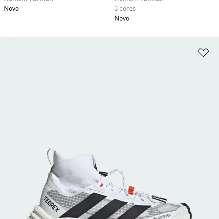
Novo
3 cores
Novo
Ad