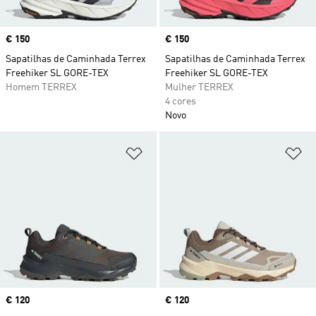
Price
€ 150
Price
€ 150
Sapatilhas de Caminhada Terrex
Sapatilhas de Caminhada Terrex
Freehiker SL GORE-TEX
Freehiker SL GORE-TEX
Homem TERREX
Mulher TERREX
4 cores
Novo
Adicionar à Lista de Desejos
Ad
Price
€ 120
Price
€ 120