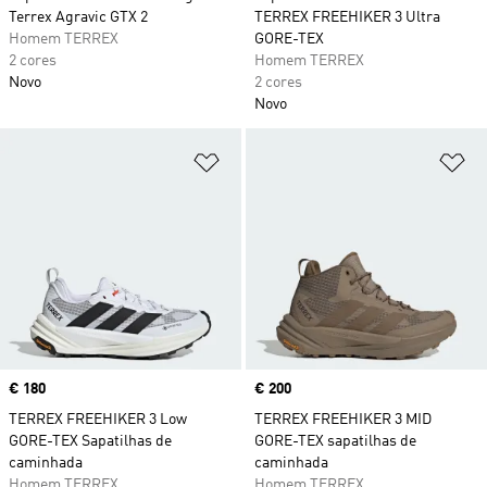
Terrex Agravic GTX 2
TERREX FREEHIKER 3 Ultra
Homem TERREX
GORE-TEX
2 cores
Homem TERREX
Novo
2 cores
Novo
Adicionar à Lista de Desejos
Ad
Price
€ 180
Price
€ 200
TERREX FREEHIKER 3 Low
TERREX FREEHIKER 3 MID
GORE-TEX Sapatilhas de
GORE-TEX sapatilhas de
caminhada
caminhada
Homem TERREX
Homem TERREX