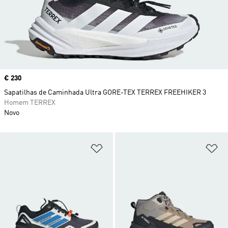
Price
€ 230
Sapatilhas de Caminhada Ultra GORE-TEX TERREX FREEHIKER 3
Homem TERREX
Novo
Adicionar à Lista de Desejos
Ad