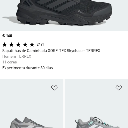
Price
€ 160
(249)
Sapatilhas de Caminhada GORE-TEX Skychaser TERREX
Homem TERREX
11 cores
Experimenta durante 30 dias
Adicionar à Lista de Desejos
Ad