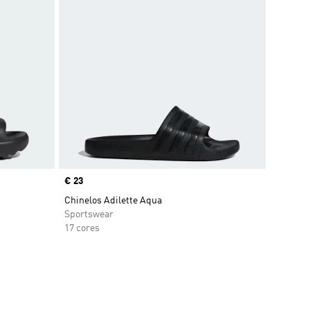
Price
€ 23
Chinelos Adilette Aqua
Sportswear
17 cores