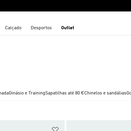
Calçado
Desportos
Outlet
hada
Ginásio e Training
Sapatilhas até 80 €
Chinelos e sandálias
Go
sta de Desejos
Adicionar à Lista de Desejos