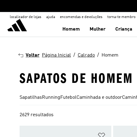
localizador de lojas
ajuda
encomendas e devoluções
torna-te membro
Homem
Mulher
Criança
Voltar
Página Inicial
Calçado
Homem
SAPATOS DE HOMEM
Sapatilhas
Running
Futebol
Caminhada e outdoor
Camin
2629 resultados
Adicionar à Li