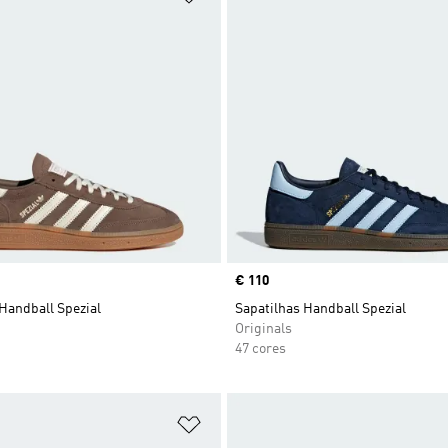
Price
€ 110
Handball Spezial
Sapatilhas Handball Spezial
Originals
47 cores
sta de Desejos
Adicionar à Lista de Desejos