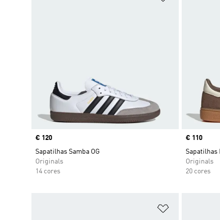
Price
€ 120
Price
€ 110
Sapatilhas Samba OG
Sapatilhas 
Originals
Originals
14 cores
20 cores
Adicionar à Li