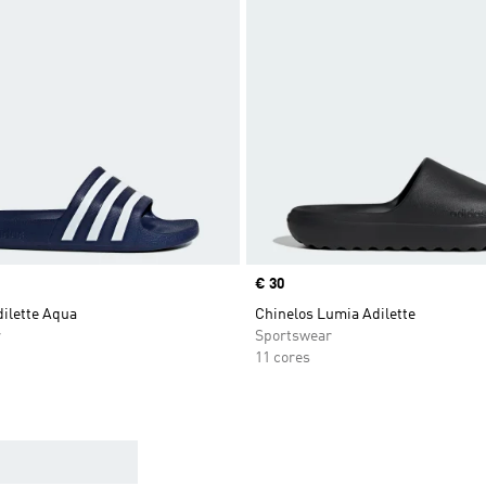
Price
€ 30
ilette Aqua
Chinelos Lumia Adilette
r
Sportswear
11 cores