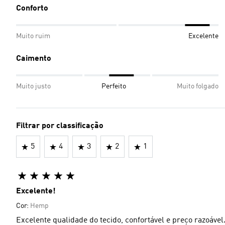
Conforto
Muito ruim
Excelente
Caimento
Muito justo
Perfeito
Muito folgado
Filtrar por classificação
5
4
3
2
1
Excelente!
Cor:
Hemp
Excelente qualidade do tecido, confortável e preço razoável