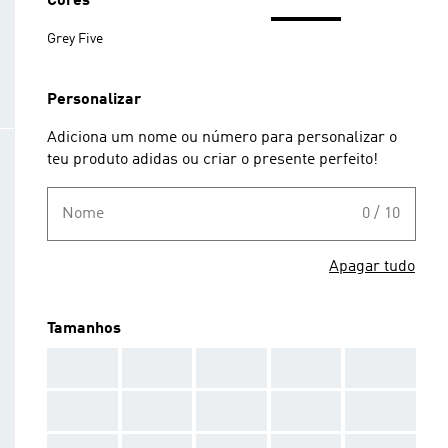
Cores
Grey Five
Personalizar
Adiciona um nome ou número para personalizar o
teu produto adidas ou criar o presente perfeito!
Nome
0 / 10
Apagar tudo
Tamanhos
AAA
AAA
AAA
AAA
AAA
AAA
AAA
AAA
AAA
AAA