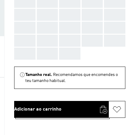
AAA
AAA
AAA
AAA
AAA
AAA
AAA
AAA
AAA
AAA
AAA
AAA
AAA
AAA
AAA
AAA
AAA
AAA
AAA
AAA
AAA
AAA
AAA
Tamanho real.
Recomendamos que encomendes o
teu tamanho habitual.
Adicionar ao carrinho