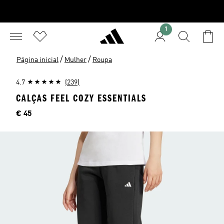
1
/
/
Página inicial
Mulher
Roupa
4.7
(239)
CALÇAS FEEL COZY ESSENTIALS
Preço
€ 45