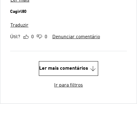
Ler mais
Cagirl80
Traduzir
Útil?
0
0
Denunciar comentário
Ler mais comentários
Ir para filtros