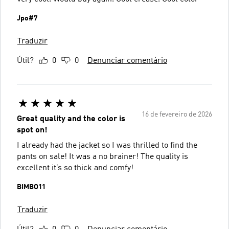
Jpo#7
Traduzir
Útil?
0
0
Denunciar comentário
16 de fevereiro de 2026
Great quality and the color is
spot on!
I already had the jacket so I was thrilled to find the
pants on sale! It was a no brainer! The quality is
excellent it’s so thick and comfy!
BIMBO11
Traduzir