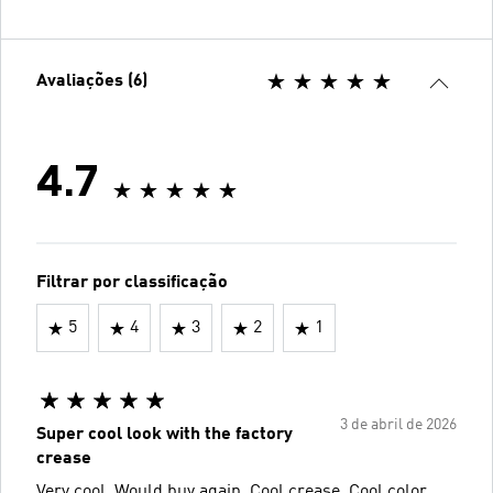
Avaliações (6)
4.7
Filtrar por classificação
5
4
3
2
1
3 de abril de 2026
Super cool look with the factory
crease
Very cool. Would buy again. Cool crease. Cool color