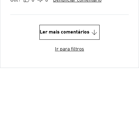
Útil?
0
0
Denunciar comentário
Ler mais comentários
Ir para filtros