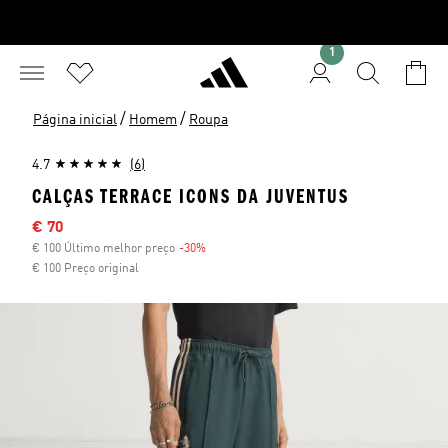
1
/
/
Página inicial
Homem
Roupa
4.7
(6)
CALÇAS TERRACE ICONS DA JUVENTUS
Preço com desconto
€ 70
€ 100 Último melhor preço
-30%
Desconto
€ 100 Preço original