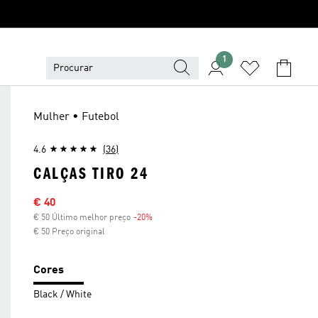
1
Mulher • Futebol
4.6
(36)
CALÇAS TIRO 24
Preço com desconto
€ 40
€ 50 Último melhor preço
-20%
Desconto
€ 50 Preço original
Cores
Black / White