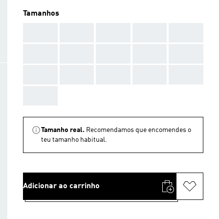
Tamanhos
AAA
AAA
AAA
AAA
AAA
AAA
AAA
AAA
AAA
AAA
AAA
AAA
AAA
AAA
AAA
AAA
Tamanho real.
Recomendamos que encomendes o
teu tamanho habitual.
Adicionar ao carrinho