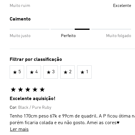
Muito ruim
Excelente
Caimento
Muito justo
Perfeito
Muito folgado
Filtrar por classificação
5
4
3
2
1
Excelente aquisição!
Cor:
Black / Pure Ruby
Tenho 170cm peso 67k e 99cm de quadril. A P ficou ótima na
porém ficaria colada e eu não gosto. Amei as cores♥️
Ler mais