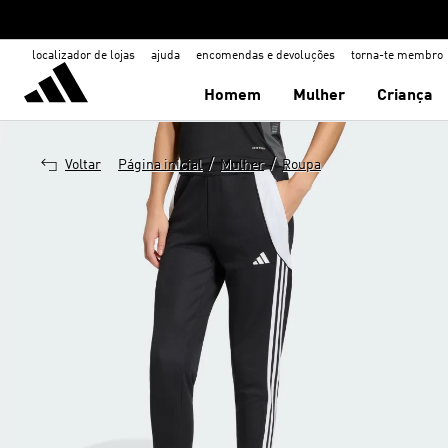
localizador de lojas
ajuda
encomendas e devoluções
torna-te membro
Homem
Mulher
Criança
/
/
Voltar
Página inicial
Mulher
Roupa