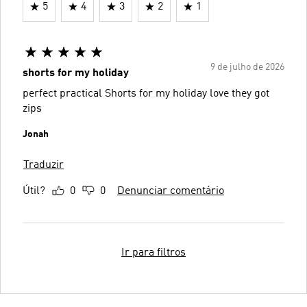
5
4
3
2
1
9 de julho de 2026
shorts for my holiday
perfect practical Shorts for my holiday love they got
zips
Jonah
Traduzir
Útil?
0
0
Denunciar comentário
Ir para filtros