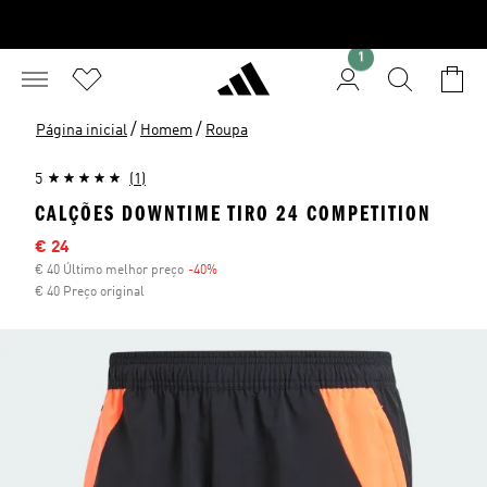
1
/
/
Página inicial
Homem
Roupa
5
(1)
CALÇÕES DOWNTIME TIRO 24 COMPETITION
Preço com desconto
€ 24
€ 40 Último melhor preço
-40%
Desconto
€ 40 Preço original