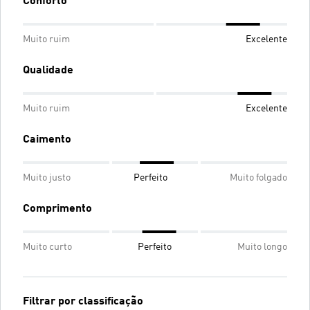
Conforto
Muito ruim
Excelente
Qualidade
Muito ruim
Excelente
Caimento
Muito justo
Perfeito
Muito folgado
Comprimento
Muito curto
Perfeito
Muito longo
Filtrar por classificação