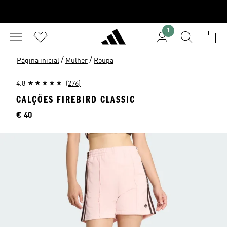
1
/
/
Página inicial
Mulher
Roupa
4.8
(276)
CALÇÕES FIREBIRD CLASSIC
Preço
€ 40