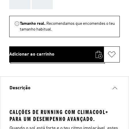
AAA
AAA
Tamanho real.
Recomendamos que encomendes o teu
tamanho habitual.
Adicionar ao carrinho
Descrição
CALÇÕES DE RUNNING COM CLIMACOOL+
PARA UM DESEMPENHO AVANÇADO.
Quando o sol está forte e o teu ritmo implacável, estes