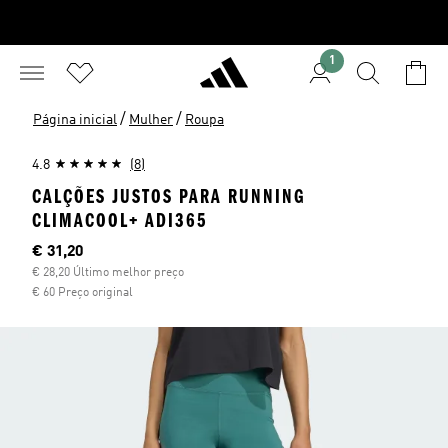
1
/
/
Página inicial
Mulher
Roupa
4.8
(8)
CALÇÕES JUSTOS PARA RUNNING
CLIMACOOL+ ADI365
Preço atual
€ 31,20
€ 28,20 Último melhor preço
€ 60 Preço original