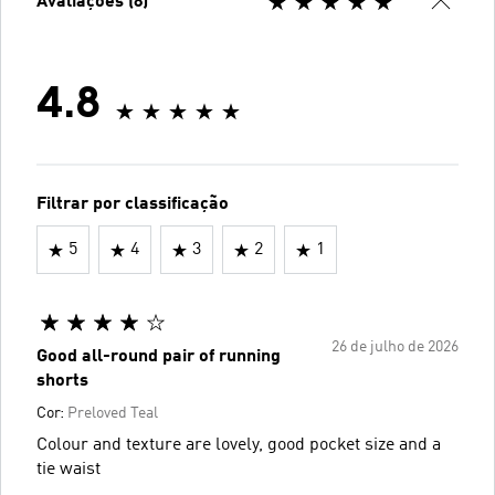
Avaliações (8)
4.8
Filtrar por classificação
5
4
3
2
1
26 de julho de 2026
Good all-round pair of running
shorts
Cor:
Preloved Teal
Colour and texture are lovely, good pocket size and a
tie waist