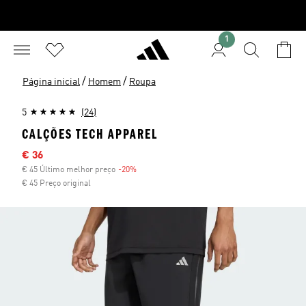
1
/
/
Página inicial
Homem
Roupa
5
(24)
CALÇÕES TECH APPAREL
Preço com desconto
€ 36
€ 45 Último melhor preço
-20%
Desconto
€ 45 Preço original