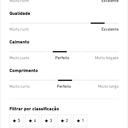
Muito ruim
Excelente
Qualidade
Muito ruim
Excelente
Caimento
Muito justo
Perfeito
Muito folgado
Comprimento
Muito curto
Perfeito
Muito longo
Filtrar por classificação
5
4
3
2
1