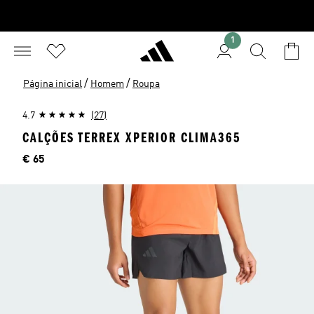
1
/
/
Página inicial
Homem
Roupa
4.7
(27)
CALÇÕES TERREX XPERIOR CLIMA365
Preço
€ 65