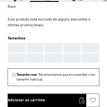
Black
Este produto está excluído de alguns descontos e
ofertas promocionais.
Tamanhos
AAA
AAA
AAA
AAA
AAA
AAA
AAA
AAA
AAA
AAA
Tamanho real.
Recomendamos que encomendes o teu
tamanho habitual.
Adicionar ao carrinho