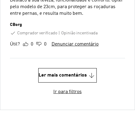
Destaco a sua leveza, funcionalidade e conforto. Optei
pelo modelo de 23cm, para proteger as roçaduras
entre pernas, e resulta muito bem.
CBorg
Comprador verificado
Opinião incentivada
Útil?
0
0
Denunciar comentário
Ler mais comentários
Ir para filtros