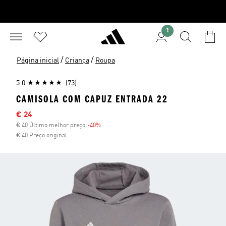
1
/
/
Página inicial
Criança
Roupa
5.0
(73)
CAMISOLA COM CAPUZ ENTRADA 22
Preço com desconto
€ 24
€ 40 Último melhor preço
-40%
Desconto
€ 40 Preço original