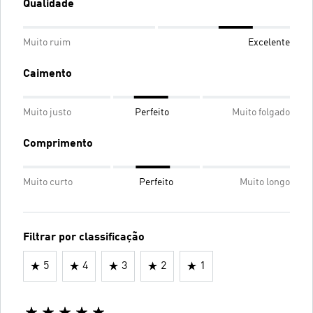
Qualidade
Muito ruim
Excelente
Caimento
Muito justo
Perfeito
Muito folgado
Comprimento
Muito curto
Perfeito
Muito longo
Filtrar por classificação
5
4
3
2
1