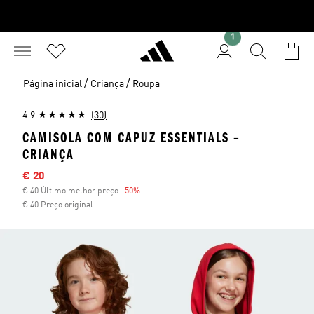
1
/
/
Página inicial
Criança
Roupa
4.9
(30)
CAMISOLA COM CAPUZ ESSENTIALS –
CRIANÇA
Preço com desconto
€ 20
€ 40 Último melhor preço
-50%
Desconto
€ 40 Preço original