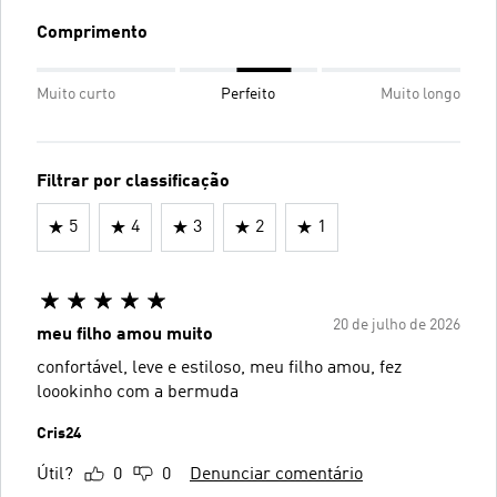
Comprimento
Muito curto
Perfeito
Muito longo
Filtrar por classificação
5
4
3
2
1
20 de julho de 2026
meu filho amou muito
confortável, leve e estiloso, meu filho amou, fez
loookinho com a bermuda
Cris24
Útil?
0
0
Denunciar comentário