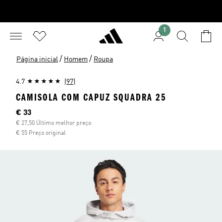
1
/
/
Página inicial
Homem
Roupa
4.7
(97)
CAMISOLA COM CAPUZ SQUADRA 25
Preço atual
€ 33
€ 27,50 Último melhor preço
€ 55 Preço original