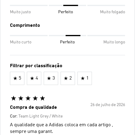
Muito justo
Perfeito
Muito folgado
Comprimento
Muito curto
Perfeito
Muito longo
Filtrar por classificação
5
4
3
2
1
26 de julho de 2026
Compra de qualidade
Cor:
Team Light Grey / White
A qualidade que a Adidas coloca em cada artigo ,
sempre uma garant.