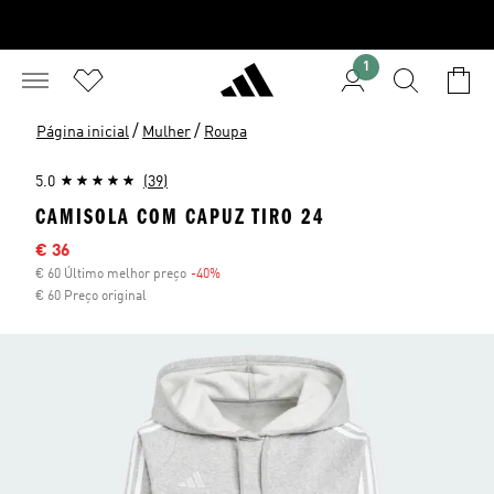
1
/
/
Página inicial
Mulher
Roupa
5.0
(39)
CAMISOLA COM CAPUZ TIRO 24
Preço com desconto
€ 36
€ 60 Último melhor preço
-40%
Desconto
€ 60 Preço original