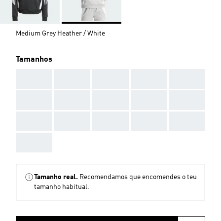
Medium Grey Heather / White
Tamanhos
AAA
AAA
AAA
AAA
AAA
AAA
AAA
AAA
AAA
AAA
AAA
AAA
AAA
AAA
AAA
AAA
Tamanho real.
Recomendamos que encomendes o teu
tamanho habitual.