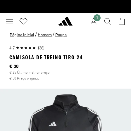
1
/
/
Página inicial
Homem
Roupa
4.7
(38)
CAMISOLA DE TREINO TIRO 24
Preço atual
€ 30
€ 25 Último melhor preço
€ 50 Preço original