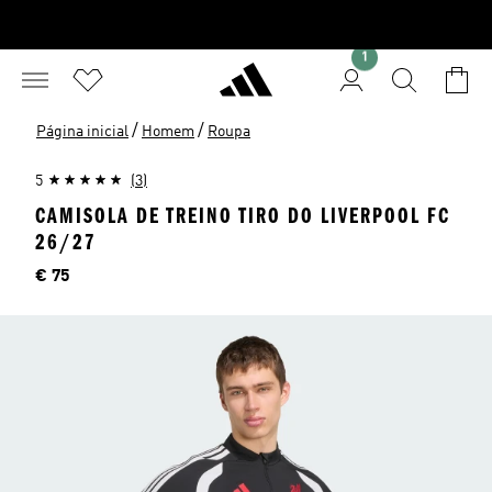
1
/
/
Página inicial
Homem
Roupa
5
(3)
CAMISOLA DE TREINO TIRO DO LIVERPOOL FC
26/27
Preço
€ 75