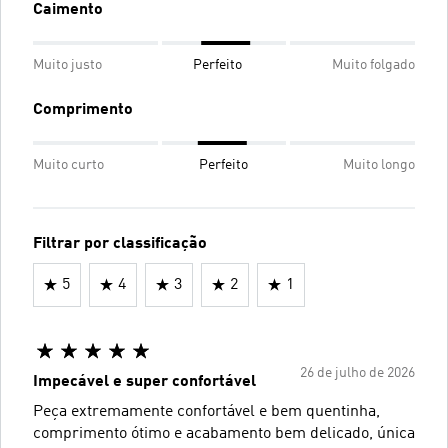
Caimento
Muito justo
Perfeito
Muito folgado
Comprimento
Muito curto
Perfeito
Muito longo
Filtrar por classificação
5
4
3
2
1
26 de julho de 2026
Impecável e super confortável
Peça extremamente confortável e bem quentinha,
comprimento ótimo e acabamento bem delicado, única