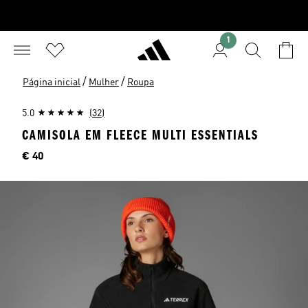
1
/
/
Página inicial
Mulher
Roupa
5.0
(32)
CAMISOLA EM FLEECE MULTI ESSENTIALS
Preço
€ 40