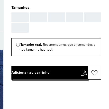
Tamanhos
AAA
AAA
AAA
AAA
AAA
AAA
Tamanho real.
Recomendamos que encomendes o
teu tamanho habitual.
Adicionar ao carrinho