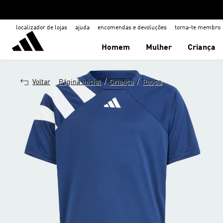
localizador de lojas
ajuda
encomendas e devoluções
torna-te membro
Homem
Mulher
Criança
/
/
Voltar
Página inicial
Criança
Roupa