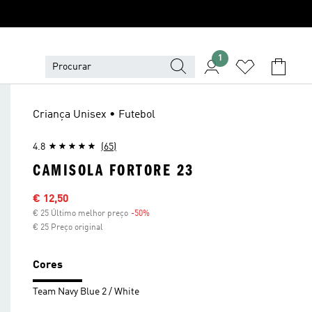
1
Criança Unisex • Futebol
4.8
(65)
CAMISOLA FORTORE 23
Preço com desconto
€ 12,50
€ 25 Último melhor preço
-50%
Desconto
€ 25 Preço original
Cores
Team Navy Blue 2 / White