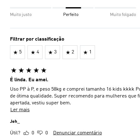
Muito justo
Perfeito
Muito folgado
Filtrar por classificação
5
4
3
2
1
É linda. Eu amei.
Uso PP à P, e peso 58kg e comprei tamanho 16 kids kkkk Po
de ótima qualidade. Super recomendo para mulheres que ficar
apertada, vestiu super bem.
Ler mais
Jeh_
Útil?
0
0
Denunciar comentário