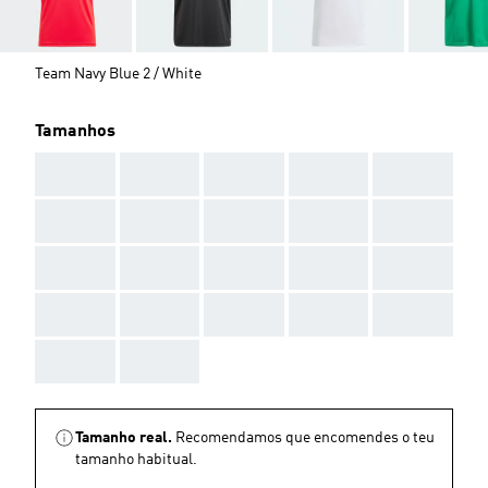
Team Navy Blue 2 / White
Tamanhos
AAA
AAA
AAA
AAA
AAA
AAA
AAA
AAA
AAA
AAA
AAA
AAA
AAA
AAA
AAA
AAA
AAA
AAA
AAA
AAA
AAA
AAA
Tamanho real.
Recomendamos que encomendes o teu
tamanho habitual.