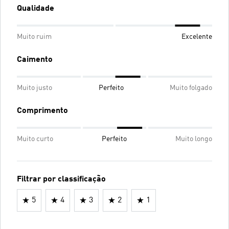
Qualidade
Muito ruim
Excelente
Caimento
Muito justo
Perfeito
Muito folgado
Comprimento
Muito curto
Perfeito
Muito longo
Filtrar por classificação
5
4
3
2
1