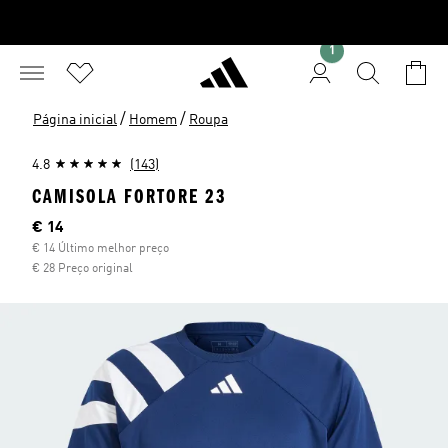
1
/
/
Página inicial
Homem
Roupa
4.8
(143)
CAMISOLA FORTORE 23
Preço atual
€ 14
€ 14 Último melhor preço
€ 28 Preço original