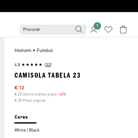
1
Homem • Futebol
4.8
(32)
CAMISOLA TABELA 23
Preço com desconto
€ 12
€ 20 Último melhor preço
-40%
Desconto
€ 20 Preço original
Cores
White / Black