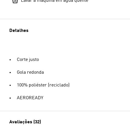
Lavar à máquina em água quente
Detalhes
Corte justo
Gola redonda
100% poliéster (reciclado)
AEROREADY
Avaliações (32)