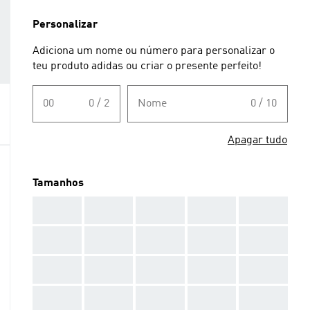
Personalizar
Adiciona um nome ou número para personalizar o
teu produto adidas ou criar o presente perfeito!
00
0 / 2
Nome
0 / 10
Apagar tudo
Tamanhos
AAA
AAA
AAA
AAA
AAA
AAA
AAA
AAA
AAA
AAA
AAA
AAA
AAA
AAA
AAA
AAA
AAA
AAA
AAA
AAA