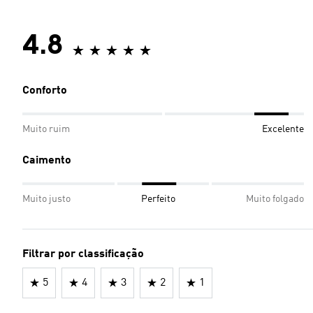
4.8
Conforto
Muito ruim
Excelente
Caimento
Muito justo
Perfeito
Muito folgado
Filtrar por classificação
5
4
3
2
1