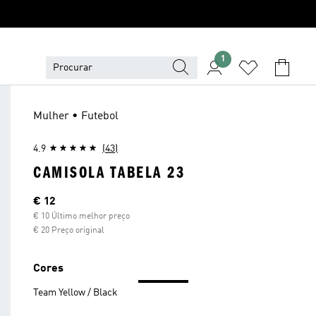
1
Mulher • Futebol
4.9
(43)
CAMISOLA TABELA 23
Preço atual
€ 12
€ 10 Último melhor preço
€ 20 Preço original
Cores
Team Yellow / Black