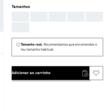
Tamanhos
AAA
AAA
AAA
AAA
AAA
AAA
Tamanho real.
Recomendamos que encomendes o
teu tamanho habitual.
Adicionar ao carrinho