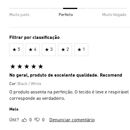
Muito justo
Perfeito
Muito folgado
Filtrar por classificação
5
4
3
2
1
No geral, produto de excelente qualidade. Recomend
Cor:
Black / White
O produto assenta na perfeição. O tecido é leve e respiráv
corresponde ao verdadeiro.
Melo
Útil?
0
0
Denunciar comentário