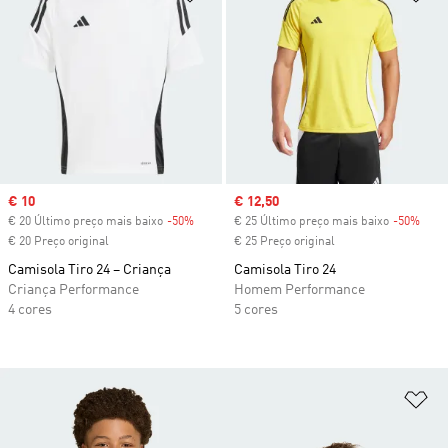
Sale price
€ 10
Sale price
€ 12,50
€ 20 Último preço mais baixo
-50%
Discount
€ 25 Último preço mais baixo
-50%
Disc
€ 20 Preço original
€ 25 Preço original
Camisola Tiro 24 – Criança
Camisola Tiro 24
Criança Performance
Homem Performance
4 cores
5 cores
Ad