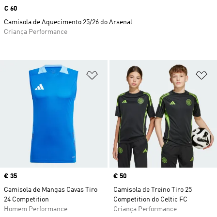
Price
€ 60
Camisola de Aquecimento 25/26 do Arsenal
Criança Performance
Adicionar à Lista de Desejos
Ad
Price
€ 35
Price
€ 50
Camisola de Mangas Cavas Tiro
Camisola de Treino Tiro 25
24 Competition
Competition do Celtic FC
Homem Performance
Criança Performance