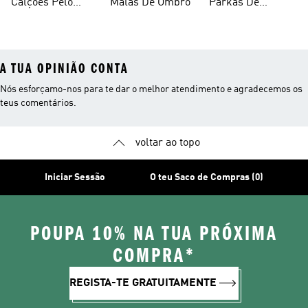
Calções Pelo
Malas De Ombro
Parkas De
Joelho
Inverno
A TUA OPINIÃO CONTA
Nós esforçamo-nos para te dar o melhor atendimento e agradecemos os
teus comentários.
voltar ao topo
Iniciar Sessão
O teu Saco de Compras (0)
POUPA 10% NA TUA PRÓXIMA
COMPRA*
REGISTA-TE GRATUITAMENTE