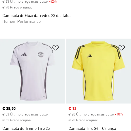
€ 63 Último preço mais baixo
-42%
Discount
€ 90 Preço original
Camisola de Guarda-redes 23 da Itália
Homem Performance
Adicionar à Lista de Desejos
Ad
Current price
€ 38,50
Sale price
€ 12
€ 33 Último preço mais baixo
€ 20 Último preço mais baixo
-40%
Disc
€ 55 Preço original
€ 20 Preço original
Camisola de Treino Tiro 25
Camisola Tiro 24 – Criança