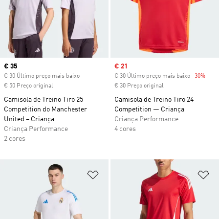
Current price
€ 35
Sale price
€ 21
€ 30 Último preço mais baixo
€ 30 Último preço mais baixo
-30%
Disc
€ 50 Preço original
€ 30 Preço original
Camisola de Treino Tiro 25
Camisola de Treino Tiro 24
Competition do Manchester
Competition — Criança
United – Criança
Criança Performance
Criança Performance
4 cores
2 cores
Adicionar à Lista de Desejos
Ad