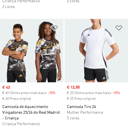
Criança Performance
4 cores
2 cores
Adicionar à Lista de Desejos
Ad
Sale price
€ 42
Sale price
€ 12,50
€ 60 Último preço mais baixo
-30%
Discount
€ 25 Último preço mais baixo
-50%
Disc
€ 60 Preço original
€ 25 Preço original
Camisola de Aquecimento
Camisola Tiro 24
Vingadores 25/26 do Real Madrid
Mulher Performance
- Criança
5 cores
Criança Performance