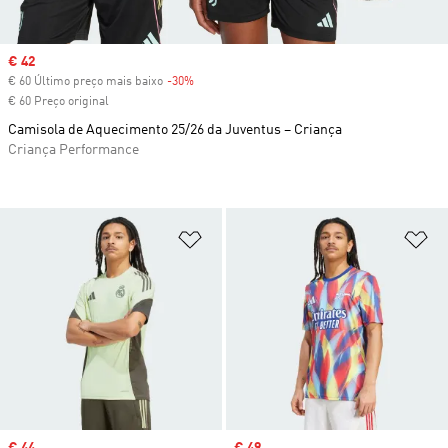
Sale price
€ 42
€ 60 Último preço mais baixo
-30%
Discount
€ 60 Preço original
Camisola de Aquecimento 25/26 da Juventus – Criança
Criança Performance
Adicionar à Lista de Desejos
Ad