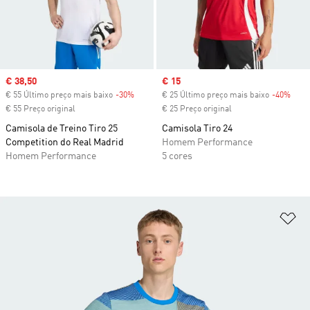
Sale price
€ 38,50
Sale price
€ 15
€ 55 Último preço mais baixo
-30%
Discount
€ 25 Último preço mais baixo
-40%
Disc
€ 55 Preço original
€ 25 Preço original
Camisola de Treino Tiro 25
Camisola Tiro 24
Competition do Real Madrid
Homem Performance
Homem Performance
5 cores
Ad