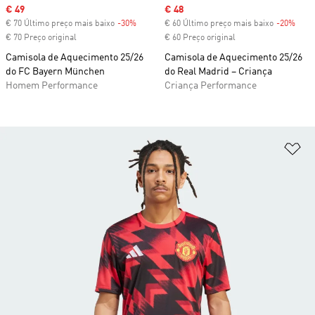
Sale price
€ 49
Sale price
€ 48
€ 70 Último preço mais baixo
-30%
Discount
€ 60 Último preço mais baixo
-20%
Disc
€ 70 Preço original
€ 60 Preço original
Camisola de Aquecimento 25/26
Camisola de Aquecimento 25/26
do FC Bayern München
do Real Madrid – Criança
Homem Performance
Criança Performance
Ad