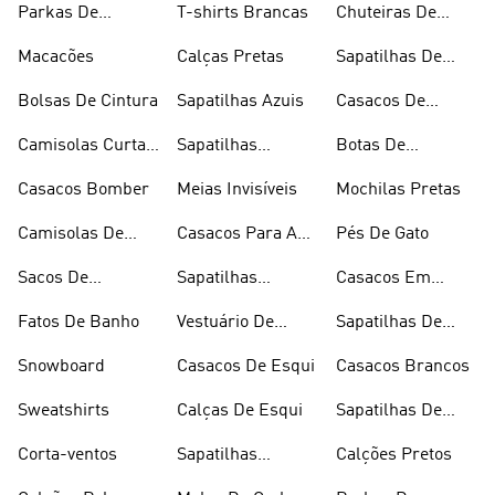
Parkas De
T-shirts Brancas
Chuteiras De
Inverno
Râguebi
Macacões
Calças Pretas
Sapatilhas De
Skateboard
Bolsas De Cintura
Sapatilhas Azuis
Casacos De
Inverno
Camisolas Curtas
Sapatilhas
Botas De
De Verão
Douradas
Caminhada
Casacos Bomber
Meias Invisíveis
Mochilas Pretas
Camisolas De
Casacos Para A
Pés De Gato
Alças
Chuva
Sacos De
Sapatilhas
Casacos Em
Desporto
Brancas
Fleece
Fatos De Banho
Vestuário De
Sapatilhas De
Desporto
Halterofilismo
Snowboard
Casacos De Esqui
Casacos Brancos
Sweatshirts
Calças De Esqui
Sapatilhas De
Basquetebol
Corta-ventos
Sapatilhas
Calções Pretos
Vermelhas