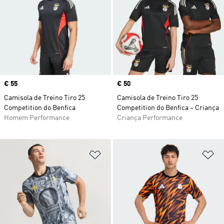
Price
€ 55
Price
€ 50
Camisola de Treino Tiro 25
Camisola de Treino Tiro 25
Competition do Benfica
Competition do Benfica – Criança
Homem Performance
Criança Performance
Adicionar à Lista de Desejos
Ad