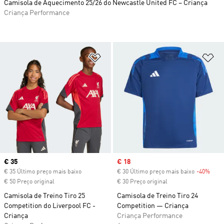
Camisola de Aquecimento 25/26 do Newcastle United FC – Criança
Criança Performance
Adicionar à Lista de Desejos
Ad
Current price
€ 35
Sale price
€ 18
€ 35 Último preço mais baixo
€ 30 Último preço mais baixo
-40%
Disc
€ 50 Preço original
€ 30 Preço original
Camisola de Treino Tiro 25
Camisola de Treino Tiro 24
Competition do Liverpool FC -
Competition — Criança
Criança
Criança Performance