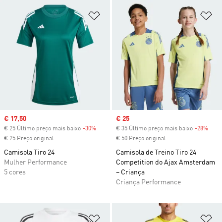
Adicionar à Lista de Desejos
Ad
Sale price
€ 17,50
Sale price
€ 25
€ 25 Último preço mais baixo
-30%
Discount
€ 35 Último preço mais baixo
-28%
Disc
€ 25 Preço original
€ 50 Preço original
Camisola Tiro 24
Camisola de Treino Tiro 24
Mulher Performance
Competition do Ajax Amsterdam
5 cores
– Criança
Criança Performance
Adicionar à Lista de Desejos
Ad