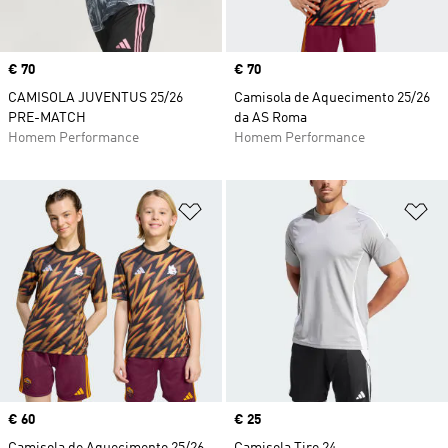
Price
€ 70
Price
€ 70
CAMISOLA JUVENTUS 25/26
Camisola de Aquecimento 25/26
PRE-MATCH
da AS Roma
Homem Performance
Homem Performance
Adicionar à Lista de Desejos
Ad
Price
€ 60
Price
€ 25