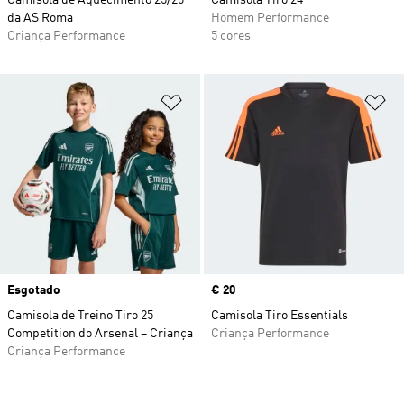
Camisola de Aquecimento 25/26
Camisola Tiro 24
da AS Roma
Homem Performance
Criança Performance
5 cores
Adicionar à Lista de Desejos
Ad
Esgotado
Price
€ 20
Camisola de Treino Tiro 25
Camisola Tiro Essentials
Competition do Arsenal – Criança
Criança Performance
Criança Performance