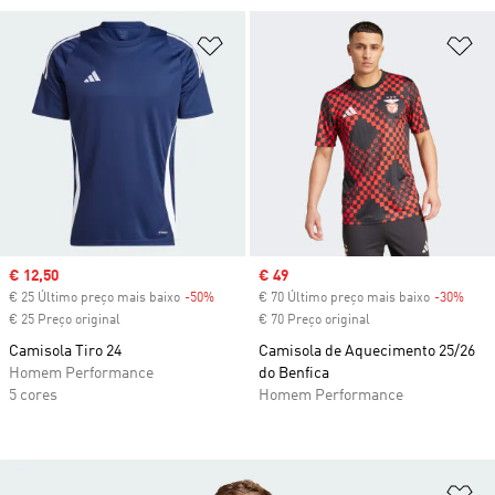
Adicionar à Lista de Desejos
Ad
Sale price
€ 12,50
Sale price
€ 49
€ 25 Último preço mais baixo
-50%
Discount
€ 70 Último preço mais baixo
-30%
Disc
€ 25 Preço original
€ 70 Preço original
Camisola Tiro 24
Camisola de Aquecimento 25/26
Homem Performance
do Benfica
5 cores
Homem Performance
Ad