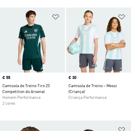
Adicionar à Lista de Desejos
Ad
Price
€ 55
Price
€ 30
Camisola de Treino Tiro 25
Camisola de Treino – Messi
Competition do Arsenal
(Criança)
Homem Performance
Criança Performance
2 cores
Ad