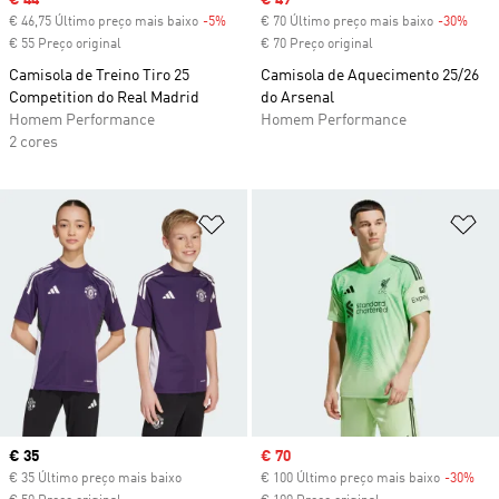
Sale price
€ 44
Sale price
€ 49
€ 46,75 Último preço mais baixo
-5%
Discount
€ 70 Último preço mais baixo
-30%
Disc
€ 55 Preço original
€ 70 Preço original
Camisola de Treino Tiro 25
Camisola de Aquecimento 25/26
Competition do Real Madrid
do Arsenal
Homem Performance
Homem Performance
2 cores
Adicionar à Lista de Desejos
Ad
Current price
€ 35
Sale price
€ 70
€ 35 Último preço mais baixo
€ 100 Último preço mais baixo
-30%
Dis