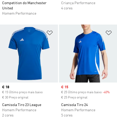
Competition do Manchester
Criança Performance
United
4 cores
Homem Performance
Adicionar à Lista de Desejos
Ad
Current price
€ 18
Sale price
€ 15
€ 15 Último preço mais baixo
€ 25 Último preço mais baixo
-40%
Disc
€ 30 Preço original
€ 25 Preço original
Camisola Tiro 23 League
Camisola Tiro 24
Homem Performance
Homem Performance
2 cores
5 cores