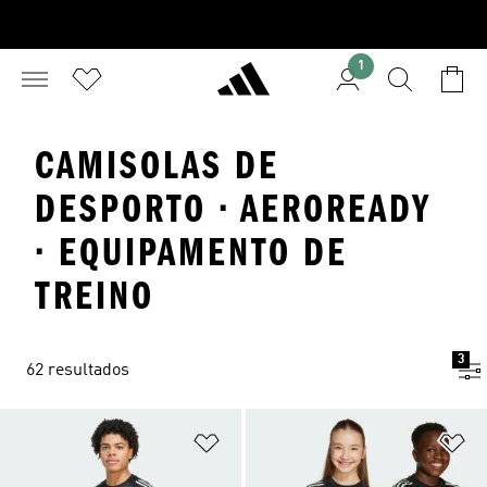
1
CAMISOLAS DE
DESPORTO · AEROREADY
· EQUIPAMENTO DE
TREINO
3
62 resultados
Adicionar à Lista de Desejos
Ad