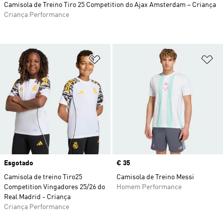
Camisola de Treino Tiro 25 Competition do Ajax Amsterdam – Criança
Criança Performance
Adicionar à Lista de Desejos
Ad
Esgotado
Price
€ 35
Camisola de treino Tiro25
Camisola de Treino Messi
Competition Vingadores 25/26 do
Homem Performance
Real Madrid - Criança
Criança Performance