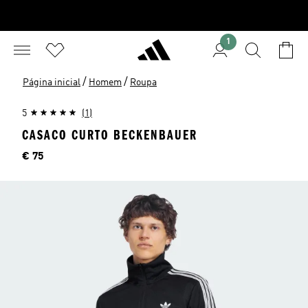
1
/
/
Página inicial
Homem
Roupa
5
(1)
CASACO CURTO BECKENBAUER
Preço
€ 75