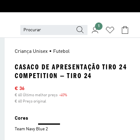
1
Criança Unisex • Futebol
CASACO DE APRESENTAÇÃO TIRO 24
COMPETITION — TIRO 24
Preço com desconto
€ 36
€ 60 Último melhor preço
-40%
Desconto
€ 60 Preço original
Cores
Team Navy Blue 2